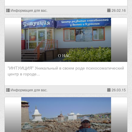
Информация для вас.
26.02.16
О НАС...
"ИНТУИЦИЯ" Уникальный в своем роде психосоматический
центр в городе...
Информация для вас.
26.03.15