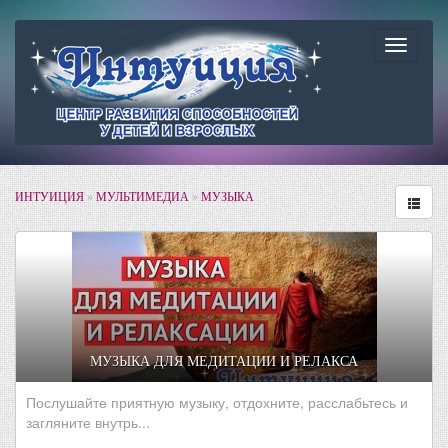
Навига
ИНТУИЦИЯ
»
МУЛЬТИМЕДИА
»
МУЗЫКА
МУЗЫКА ДЛЯ МЕДИТАЦИИ И РЕЛАКСА
Послушайте приятную музыку, отдохните, расслабьтесь и
загляните внутрь...