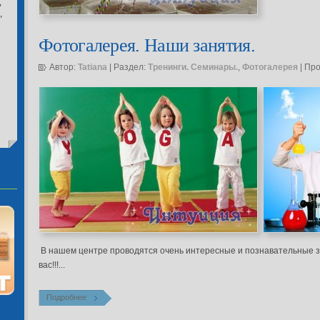
,
,
Фотогалерея. Наши занятия.
Автор:
Tatiana
| Раздел:
Тренинги. Семинары.
,
Фотогалерея
| Пр
В нашем центре проводятся очень интересные и познавательные з
вас!!!...
Подробнее