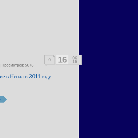
16
06
0
15
| Просмотров: 5676
е в Непал в 2011 году.