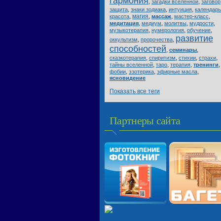
гармония
,
,
загадки вселенной
заговор
,
,
,
защита
знаки зодиака
интуиция
календарь
,
магия
,
,
,
красота
массаж
мастер-класс
,
,
,
,
медитация
медиум
молитвы
мудрости
,
,
,
музыкотерапия
нумерология
обучение
развитие
,
,
оккультизм
пророчества
способностей
,
,
семинары
,
,
,
,
сказкотерапия
спиритизм
стихии
страхи
,
,
,
,
тайны вселенной
таро
терапия
тренинги
,
,
,
фобии
эзотерика
эфирные масла
ясновидение
Показать все теги
Партнеры сайта