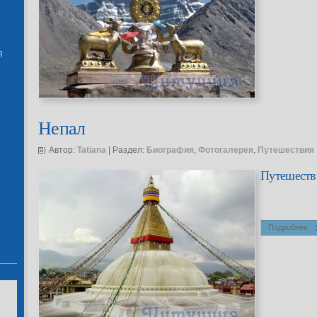
Я
Непал
Автор:
Tatiana
| Раздел:
Биография
,
Фотогалерея
,
Путешествия
Путешестви
Подробнее