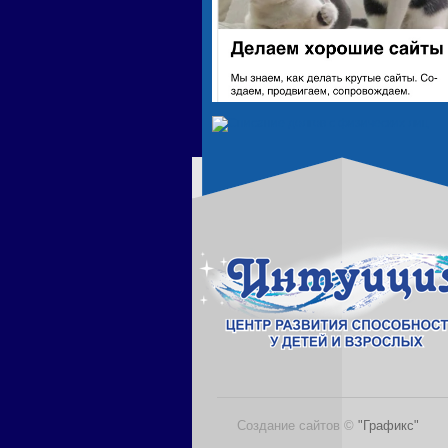
Создание сайтов ©
"Графикс"