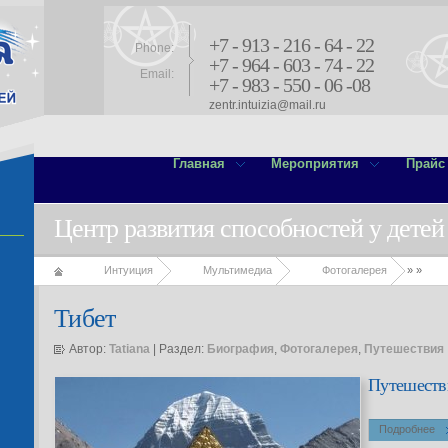
+7 - 913 - 216 - 64 - 22
Phone:
+7 - 964 - 603 - 74 - 22
Email:
+7 - 983 - 550 - 06 -08
zentr.intuizia@mail.ru
Главная
Мероприятия
Прайс
Центр развития способностей у детей
Интуиция
Мультимедиа
Фотогалерея
»
»
Тибет
Автор:
Tatiana
| Раздел:
Биография
,
Фотогалерея
,
Путешествия
Путешестви
Подробнее