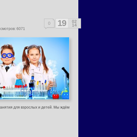
19
02
0
14
осмотров: 6071
анятия для взрослых и детей. Мы ждём