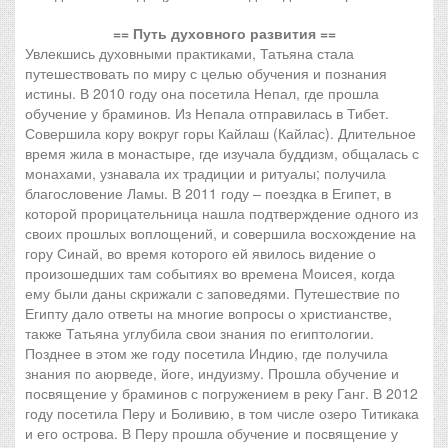
== Путь духовного развития ==
Увлекшись духовными практиками, Татьяна стала
путешествовать по миру с целью обучения и познания
истины. В 2010 году она посетила Непал, где прошла
обучение у браминов. Из Непала отправилась в Тибет.
Совершила кору вокруг горы Кайлаш (Кайлас). Длительное
время жила в монастыре, где изучала буддизм, общалась с
монахами, узнавала их традиции и ритуалы; получила
благословение Ламы. В 2011 году – поездка в Египет, в
которой прорицательница нашла подтверждение одного из
своих прошлых воплощений, и совершила восхождение на
гору Синай, во время которого ей явилось видение о
произошедших там событиях во времена Моисея, когда
ему были даны скрижали с заповедями. Путешествие по
Египту дало ответы на многие вопросы о христианстве,
также Татьяна углубила свои знания по египтологии.
Позднее в этом же году посетила Индию, где получила
знания по аюрведе, йоге, индуизму. Прошла обучение и
посвящение у браминов с погружением в реку Ганг. В 2012
году посетила Перу и Боливию, в том числе озеро Титикака
и его острова. В Перу прошла обучение и посвящение у