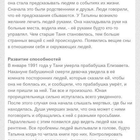
она стала предсказывать людям о событиях их жизни.
Сначала это были родственники и друзья. Люди говорили,
что её предсказания сбываются. У Татьяны возникло
желание лечить людей руками. Она накладывала руки на
больные места, водила ими, - её руками будто кто-то
управлял. Чем старше Таня становилась, тем больше
странных вещей с ней происходило. Появились вещие сны
в отношении себя и окружающих людей.
Развитие способностей
В январе 1991 года у Тани умерла прабабушка Елизавета.
Накануне бабушкиной смерти девочка увидела в её
комнате посторонних людей, которые сказали ей, чтобы
она не боялась их, и сообщили, что прабабушка умрёт, и
они пришли за ней. Так все и произошло. Юная
прорицательница сильно испугалась всего увиденного.
После этого случая она начала слышать мертвых, где бы ни
находилась. Души умерших знали, что она может с ними
поговорить и обращались к ней с разными просьбами.
Параллельно с этим появился дар видеть людей как на
рентгене. Все проблемы людей выплывали в голове, будто
Татьяна когда-то читала книги про них. Контролировать