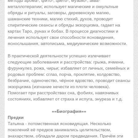
методы арома-, фито-, цвето-, музыко-, аква-
металлотерапии; использует магические и оккультные
обряды и ритуалы, заговоры, деревенскую магию,
шаманские техники, магию стихий, духов, проводит
спиритические сеансы и обряды экзорцизма, гадает на
картах Таро, рунах и бобах. В процессе диагностики и
лечения использует свои способности ясновидения,
яснослышания, автописьма, медиумические возможности.
В практической деятельности успешно излечивает
следующие заболевания и расстройства: грыжа, ячмени,
фурункулез, рожа, чирьи; избавляет от личных, семейных и
родовых проблем: сглаз, порча, проклятие, колдовство,
безбрачие, одиночество, чёрное вдовство, проводит сеансы
экзорцизма (изгнание нечести из плоти человека).
Помогает при расстройствах сна, фобиях, навязчивых
состояниях, избавляет от страха и испуга, энуреза и т.д.
==Биография==
Предки
Татьяна - потомственная ясновидящая. Несколько
поколений её предков занимались целительством,
знахарством, обладали даром предвидения. Причём эти