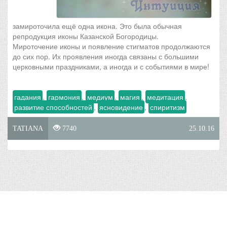
замироточила ещё одна икона. Это была обычная
репродукция иконы Казанской Богородицы.
Мироточение иконы и появление стигматов продолжаются
до сих пор. Их проявления иногда связаны с большими
церковными праздниками, а иногда и с событиями в мире!
гадания
,
гармония
,
медиум
,
магия
,
медитация
,
развитие способностей
,
ясновидение
,
спиритизм
TATIANA
7740
25.10.16