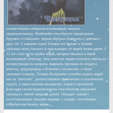
потомственная сибирская ясновидящая, медиум,
прорицательница. Необычные способности предвидения
будущего и общения с миром мёртвых появились у девочки с
двух лет. С каждым годом Татьяна всё больше и больше
удивляла своих близких и окружающих её людей своим даром. С
13 лет стала вести приём людей, которые тянулись к юной
ясновидящей отовсюду. Она помогает людям получить ответы на
интересующие их вопросы, выяснить причины их неудач и
невзгод, предупредить о болезнях и несчастьях, а также
оказывает помощь. Татьяна Валерьевна способна видеть людей
как на "рентгене", диагностировать физические и психические
недуги, а также наличие колдовства, порчи и проклятий.
Благодаря своим медиумическим способностям она может
связаться с любой умершей душой. Обладает связью с
потусторонними тонкими мирами, с силами, способными
покровительствовать людям...