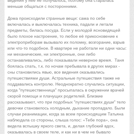
видения у неё не получалось, поэтому она старалась
меньше общаться с посторонними.
Дома происходили странные вещи: сама по себе
включалась и выключалась техника, падали и летали
предметы, билась посуда. Если у молодой ясновидящей
было плохое настроение, то любое её прикосновение к
электроприборам вызывало их поломку, возгорание, взрыв
или что-то подобное. В квартире не работали ни одни часы:
ни механические, ни электронные, они либо
останавливались, либо показывали неверное время. Таня
боялась спать, т.к. по ночам пребывала в других мирах -
сны становились явью, все видения оказывались
путешествиями души. Астральные путешествия также не
поддавались контролю. Неоднократно случались ситуации,
когда "путешественница" просыпалась в окружении врачей
скорой помощи и плачущих родителей. Близкие
рассказывают, что при подобных "путешествиях души" тело
девочки становилось холодным, дыхание пропадало. Были
случаи реанимации, когда за всем происходящим Татьяна
наблюдала со стороны, слыша голос: «Тебе пора», она
видела вспышку яркого света, и, делая глубокий вдох,
оказывалась в своем теле, и как ни в чем не бывало