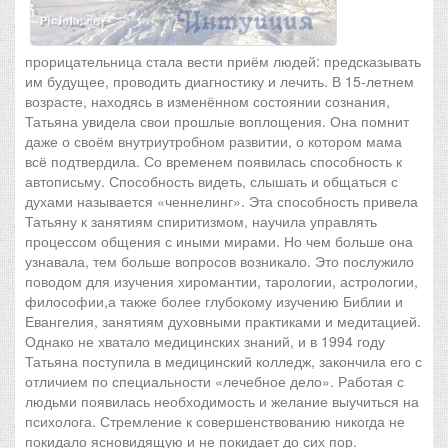
прорицательница стала вести приём людей: предсказывать
им будущее, проводить диагностику и лечить. В 15-летнем
возрасте, находясь в изменённом состоянии сознания,
Татьяна увидела свои прошлые воплощения. Она помнит
даже о своём внутриутробном развитии, о котором мама
всё подтвердила. Со временем появилась способность к
автописьму. Способность видеть, слышать и общаться с
духами называется «ченнелинг». Эта способность привела
Татьяну к занятиям спиритизмом, научила управлять
процессом общения с иными мирами. Но чем больше она
узнавала, тем больше вопросов возникало. Это послужило
поводом для изучения хиромантии, тарологии, астрологии,
философии,а также более глубокому изучению Библии и
Евангелия, занятиям духовными практиками и медитацией.
Однако не хватало медицинских знаний, и в 1994 году
Татьяна поступила в медицинский колледж, закончила его с
отличием по специальности «лечебное дело». Работая с
людьми появилась необходимость и желание выучиться на
психолога. Стремление к совершенствованию никогда не
покидало ясновидящую и не покидает до сих пор.