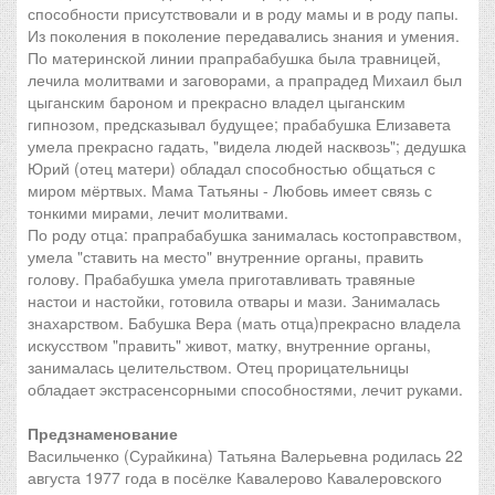
способности присутствовали и в роду мамы и в роду папы.
Из поколения в поколение передавались знания и умения.
По материнской линии прапрабабушка была травницей,
лечила молитвами и заговорами, а прапрадед Михаил был
цыганским бароном и прекрасно владел цыганским
гипнозом, предсказывал будущее; прабабушка Елизавета
умела прекрасно гадать, "видела людей насквозь"; дедушка
Юрий (отец матери) обладал способностью общаться с
миром мёртвых. Мама Татьяны - Любовь имеет связь с
тонкими мирами, лечит молитвами.
По роду отца: прапрабабушка занималась костоправством,
умела "ставить на место" внутренние органы, править
голову. Прабабушка умела приготавливать травяные
настои и настойки, готовила отвары и мази. Занималась
знахарством. Бабушка Вера (мать отца)прекрасно владела
искусством "править" живот, матку, внутренние органы,
занималась целительством. Отец прорицательницы
обладает экстрасенсорными способностями, лечит руками.
Предзнаменование
Васильченко (Сурайкина) Татьяна Валерьевна родилась 22
августа 1977 года в посёлке Кавалерово Кавалеровского