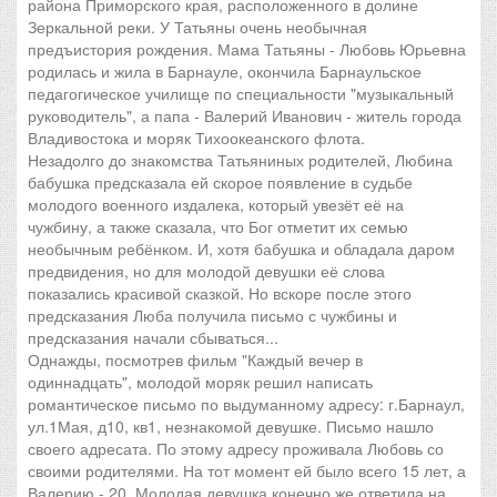
района Приморского края, расположенного в долине
Зеркальной реки. У Татьяны очень необычная
предъистория рождения. Мама Татьяны - Любовь Юрьевна
родилась и жила в Барнауле, окончила Барнаульское
педагогическое училище по специальности "музыкальный
руководитель", а папа - Валерий Иванович - житель города
Владивостока и моряк Тихоокеанского флота.
Незадолго до знакомства Татьяниных родителей, Любина
бабушка предсказала ей скорое появление в судьбе
молодого военного издалека, который увезёт её на
чужбину, а также сказала, что Бог отметит их семью
необычным ребёнком. И, хотя бабушка и обладала даром
предвидения, но для молодой девушки её слова
показались красивой сказкой. Но вскоре после этого
предсказания Люба получила письмо с чужбины и
предсказания начали сбываться...
Однажды, посмотрев фильм "Каждый вечер в
одиннадцать", молодой моряк решил написать
романтическое письмо по выдуманному адресу: г.Барнаул,
ул.1Мая, д10, кв1, незнакомой девушке. Письмо нашло
своего адресата. По этому адресу проживала Любовь со
своими родителями. На тот момент ей было всего 15 лет, а
Валерию - 20. Молодая девушка конечно же ответила на