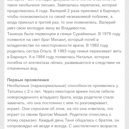
такое необычное письмо. Завязалась переписка, которая
продолжалась 4 года. Валерий 2 раза приезжал в Барнаул,
чтобы познакомиться со своей незнакомкой поближе, а
когда приехал в третий раз, то они поженились. Валерий
увёз свою молодую жену во Владивосток.
Танюша была первенцем в семье Сурайкиных. В 1979 году
появился на свет брат Михаил, который погиб в
младенчестве по неосторожности врача. В 1982 году
родилась сестра Ольга. В 1983 году семья переезжает жить
в Барнаул. А в 1984 году появилась Наталья, которая
погибла от ателектаза лёгких, развившегося в следствии не
откаченных вод.
Первые проявления
Необычные (паранормальные) способности проявились у
Татьяны с 2-х лет. Через некоторое время после гибели
новорожденного младшего брата, когда родители стали
замечать, что она постоянно с кем-то разговаривает,
играет. Они спросили об этом, на что она ответила, что
играет со своим братом Мишей. Родители отнеслись к
этому серьезно. Каждый день Таня общалась с братом, он
сопровождал её везде и всегда. С шестилетнего возраста