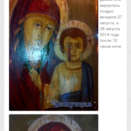
вернулась
поздно
вечером 27
августа, а
28 августа
2014 года
после 12
часов ночи