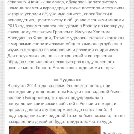
северных и южных шаманов, обучалась целительству у
шамана племени курандеро, а также посетила места силы,
которые усилили её, уже имеющиеся, способности к
ясновидению, целительству и общению с тонкими мирами.
2013 год ознаменовался поездками в Европу по маршруту,
связанному со святым Граалем и Иисусом Христом.
Находясь во Франции, Татьяне удалось наладить контакты
с мировыми спиритическими обществами,она углубленно
изучила историю возникновения и развития спиритизма.
Для получения сил, новых откровений и совершения
обрядов ясновидящая несколько раз в году посещает
разные места Горного Алтая с восхождениями в горы.
== Чудеса ==
В августе 2014 года во время Успенского поста, при
нахождении у подножия горы Белухи ясновидящей было
явление Богородицы, которая предупреждала о
наступлении критических событий в России и в мире, и
просила донести эту информацию до всех людей. В
подтверждение этих видений Татьяне было сказано, что по
возвращении домой её будет ожидать какое-то чудо.
Домой она