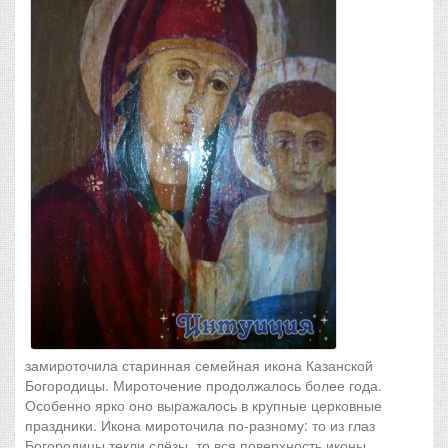
замироточила старинная семейная икона Казанской
Богородицы. Мироточение продолжалось более года.
Особенно ярко оно выражалось в крупные церковные
праздники. Икона мироточила по-разному: то из глаз
Богородицы текли слёзы, то вся поверхность иконы