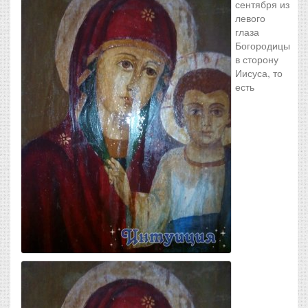
сентября из
левого
глаза
Богородицы
в сторону
Иисуса, то
есть