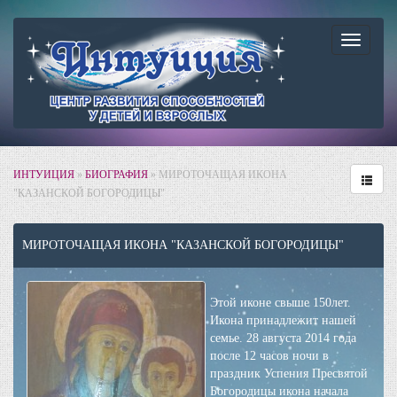
Навига
ИНТУИЦИЯ
»
БИОГРАФИЯ
» МИРОТОЧАЩАЯ ИКОНА
"КАЗАНСКОЙ БОГОРОДИЦЫ"
МИРОТОЧАЩАЯ ИКОНА "КАЗАНСКОЙ БОГОРОДИЦЫ"
Этой иконе свыше 150лет.
Икона принадлежит нашей
семье. 28 августа 2014 года
после 12 часов ночи в
праздник Успения Пресвятой
Богородицы икона начала