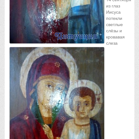
из глаз
Иисуса
потекли
светлые
слёзы и
кровавая
слеза