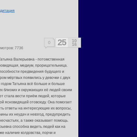
дитация
25
10
0
16
смотров: 7736
Татьяна Валерьевна - потомственная
новидящая, медиум, прорицательница.
особности предвидения будущего и
ром мёртвых появились у девочки с двух
м годом Татьяна всё больше и больше
их близких и окружающих её людей своим
ет стала вести приём людей, которые
ной ясновидящей отовсюду. Она помогает
ть ответы на интересующие их вопросы,
чины их неудач и невзгод, предупредить
несчастьях, а также оказывает помощь.
рьевна способна видеть людей как на
кже наличие колдовства, порчи и