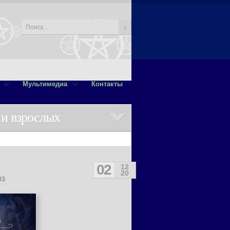
Мультимедиа
Контакты
 и взрослых
02
12
20
03