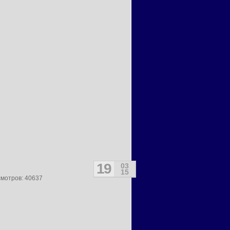
19
03
15
смотров: 40637