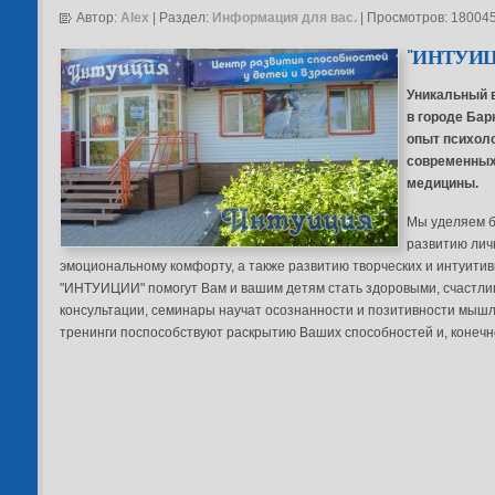
Автор:
Alex
| Раздел:
Информация для вас.
| Просмотров: 18004
"
ИНТУИЦ
Уникальный 
в городе Ба
опыт психоло
современных
медицины.
Мы уделяем 
развитию лич
эмоциональному комфорту, а также развитию творческих и интуитив
"ИНТУИЦИИ" помогут Вам и вашим детям стать здоровыми, счастл
консультации, семинары научат осознанности и позитивности мышл
тренинги поспособствуют раскрытию Ваших способностей и, коне