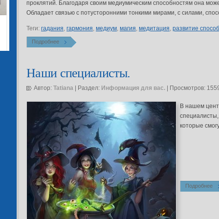
проклятий. Благодаря своим медиумическим способностям она може
Обладает связью с потусторонними тонкими мирами, с силами, спос
Теги:
гадания
,
гармония
,
медиум
,
магия
,
медитация
,
развитие спосо
Подробнее
Наши специалисты.
Автор:
Tatiana
| Раздел:
Информация для вас.
| Просмотров: 155
В нашем цен
специалисты,
которые смог
Подробнее