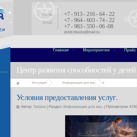
+7 - 913 - 216 - 64 - 22
Phone:
+7 - 964 - 603 - 74 - 22
Email:
+7 - 983 - 550 - 06 -08
zentr.intuizia@mail.ru
Главная
Мероприятия
Прайс
Центр развития способностей у детей
Интуиция
Информация для вас.
»
Условия предоставления услуг.
Автор:
Tatiana
| Раздел:
Информация для вас.
| Просмотров: 470