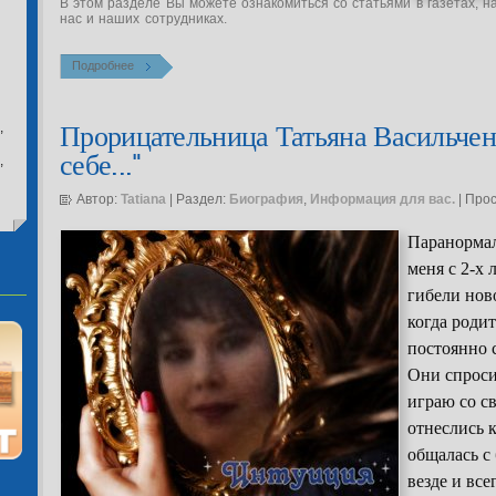
В этом разделе Вы можете ознакомиться со статьями в газетах, н
нас и наших сотрудниках.
Подробнее
,
Прорицательница Татьяна Васильчен
себе..."
,
Автор:
Tatiana
| Раздел:
Биография
,
Информация для вас.
| Про
Паранормал
меня с 2-х 
гибели нов
когда родит
постоянно 
Они спросил
играю со с
отнеслись 
общалась с
везде и всег