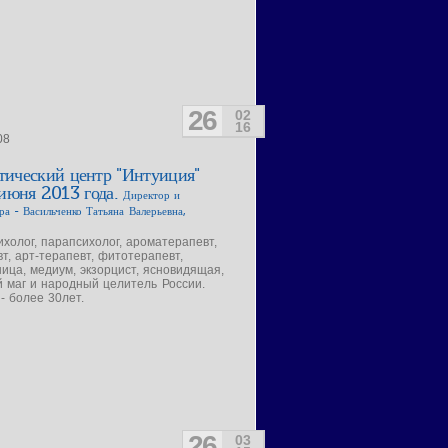
26
02
16
08
тический центр "Интуиция"
 июня 2013 года.
Директор и
ра - Васильченко Татьяна Валерьевна,
ихолог, парапсихолог, ароматерапевт,
т, арт-терапевт, фитотерапевт,
ица, медиум, экзорцист, ясновидящая,
 маг и народный целитель России.
- более 30лет.
26
03