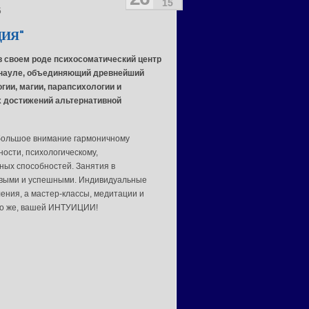
15
5
ИЯ"
в своем роде психосоматический центр
рнауле, объединяющий древнейший
гии, магии, парапсихологии и
 достижений альтернативной
большое внимание гармоничному
ности, психологическому,
ных способностей. Занятия в
ивыми и успешными. Индивидуальные
ения, а мастер-классы, медитации и
чно же, вашей ИНТУИЦИИ!