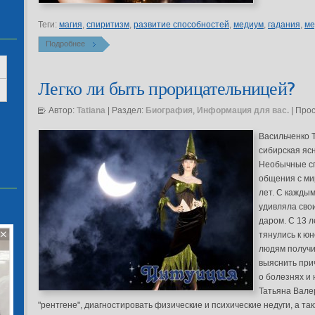
Теги:
магия
,
спиритизм
,
развитие способностей
,
медиум
,
гадания
,
ме
Подробнее
Легко ли быть прорицательницей?
Автор:
Tatiana
| Раздел:
Биография
,
Информация для вас.
| Про
Васильченко 
сибирская яс
Необычные сп
общения с ми
лет. С кажды
удивляла сво
даром. С 13 л
тянулись к ю
людям получи
выяснить при
о болезнях и 
Татьяна Вале
"рентгене", диагностировать физические и психические недуги, а та