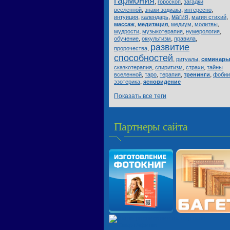
гармония
,
,
гороскоп
загадки
,
,
,
вселенной
знаки зодиака
интересно
,
,
магия
,
,
интуиция
календарь
магия стихий
,
,
,
,
массаж
медитация
медиум
молитвы
,
,
,
мудрости
музыкотерапия
нумерология
,
,
,
обучение
оккультизм
правила
развитие
,
пророчества
способностей
,
,
ритуалы
семинары
,
,
,
сказкотерапия
спиритизм
страхи
тайны
,
,
,
,
вселенной
таро
терапия
тренинги
фобии
,
эзотерика
ясновидение
Показать все теги
Партнеры сайта