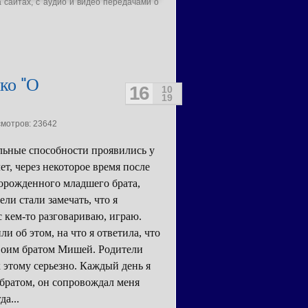
а сайтах, с аудио и видео передачами о
ко "О
16
10
19
смотров: 23642
ьные способности проявились у
лет, через некоторое время после
орожденного младшего брата,
ели стали замечать, что я
с кем-то разговариваю, играю.
и об этом, на что я ответила, что
воим братом Мишей. Родители
к этому серьезно. Каждый день я
 братом, он сопровождал меня
да...