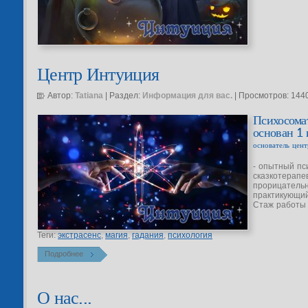
Центр Интуиция
Автор:
Tatiana
| Раздел:
Информация для вас.
| Просмотров: 144
Психосома
основан 1
основатель цент
- опытный пс
сказкотерапев
прорицательн
практикующий
Стаж работы 
Теги:
экстрасенс
,
магия
,
гадания
,
психология
Подробнее
О нас...