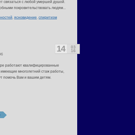
т связаться с любой умершей душой.
обными покровительствовать людям...
бностей
,
ясновидение
,
спиритизм
14
03
16
96
тре работают квалифицированные
 имеющие многолетний стаж работы,
ут помочь Вам и вашим детям.