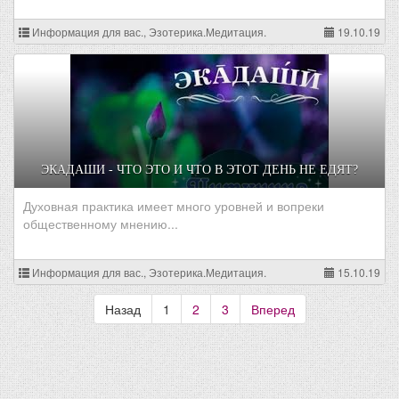
Информация для вас., Эзотерика.Медитация.
19.10.19
ЭКАДАШИ - ЧТО ЭТО И ЧТО В ЭТОТ ДЕНЬ НЕ ЕДЯТ?
Духовная практика имеет много уровней и вопреки
общественному мнению...
Информация для вас., Эзотерика.Медитация.
15.10.19
Назад
1
2
3
Вперед