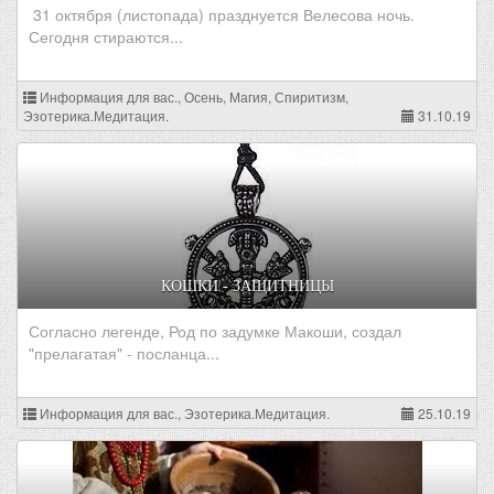
31 октября (листопада) празднуется Велесова ночь.
Сегодня стираются...
Информация для вас., Осень, Магия, Спиритизм,
Эзотерика.Медитация.
31.10.19
КОШКИ - ЗАЩИТНИЦЫ
Согласно легенде, Род по задумке Макоши, создал
"прелагатая" - посланца...
Информация для вас., Эзотерика.Медитация.
25.10.19