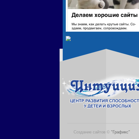
Создание сайтов ©
"Графикс"