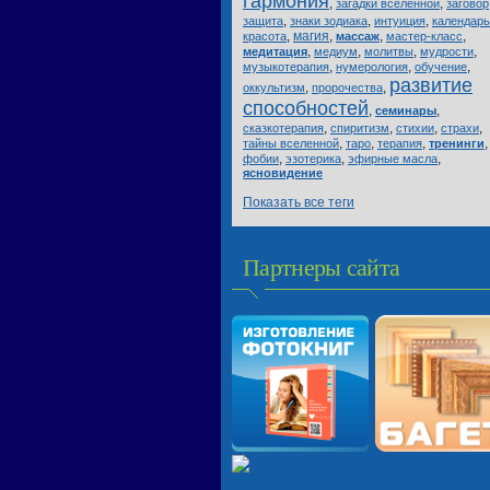
гармония
,
,
загадки вселенной
заговор
,
,
,
защита
знаки зодиака
интуиция
календарь
,
магия
,
,
,
красота
массаж
мастер-класс
,
,
,
,
медитация
медиум
молитвы
мудрости
,
,
,
музыкотерапия
нумерология
обучение
развитие
,
,
оккультизм
пророчества
способностей
,
,
семинары
,
,
,
,
сказкотерапия
спиритизм
стихии
страхи
,
,
,
,
тайны вселенной
таро
терапия
тренинги
,
,
,
фобии
эзотерика
эфирные масла
ясновидение
Показать все теги
Партнеры сайта