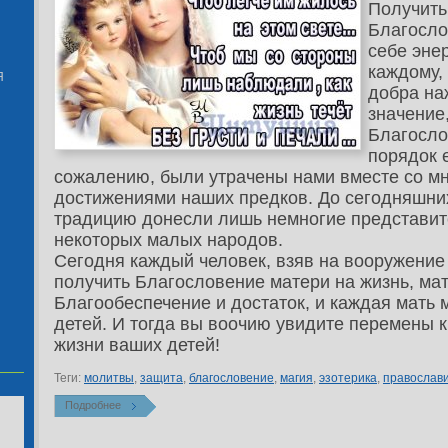
Получить
Благосло
себе эне
каждому,
Я
добра на
значение
Благослов
порядок е
сожалению, были утрачены нами вместе со м
достижениями наших предков. До сегодняшни
традицию донесли лишь немногие представит
некоторых малых народов.
Сегодня каждый человек, взяв на вооружение
получить Благословение матери на жизнь, ма
Благообеспечение и достаток, и каждая мать 
детей. И тогда вы воочию увидите перемены к
жизни ваших детей!
Теги:
молитвы
,
защита
,
благословение
,
магия
,
эзотерика
,
православ
Подробнее