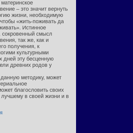
 материнское
вение – это значит вернуть
ргию жизни, необходимую
 чтобы «жить-поживать да
живать». Истинное
, сокровенный смысл
ения, так же, как и
го получения, к
ногими культурными
х дней эту бесценную
ели древних родов у
 данную методику, может
териальное
может благословить своих
 лучшему в своей жизни и в
ие