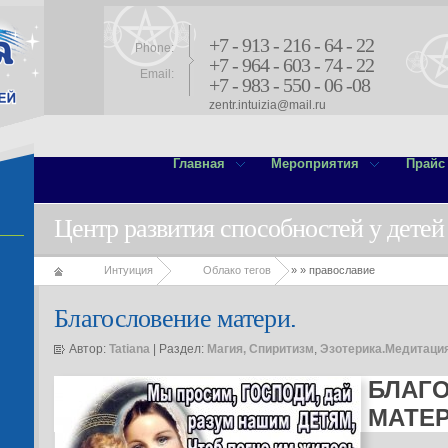
+7 - 913 - 216 - 64 - 22
Phone:
+7 - 964 - 603 - 74 - 22
Email:
+7 - 983 - 550 - 06 -08
zentr.intuizia@mail.ru
Главная
Мероприятия
Прайс
Центр развития способностей у детей
Интуиция
Облако тегов
»
» православие
Благословение матери.
Автор:
Tatiana
| Раздел:
Магия, Спиритизм
,
Эзотерика.Медитация
БЛАГ
МАТЕР