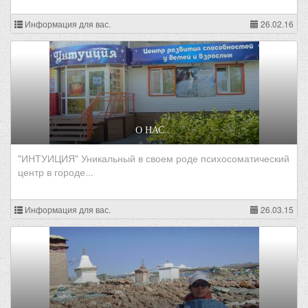
Информация для вас.
26.02.16
О НАС...
"ИНТУИЦИЯ" Уникальный в своем роде психосоматический
центр в городе...
Информация для вас.
26.03.15