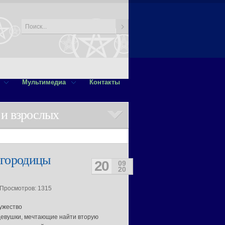
Мультимедиа
Контакты
 и взрослых
огородицы
20
09
20
 Просмотров: 1315
ужество
девушки, мечтающие найти вторую