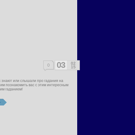
03
02
0
15
с знают или слышали про гадания на
тим познакомить вас с этим интересным
ним гаданием!