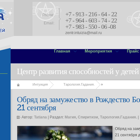
+7 - 913 - 216 - 64 - 22
Phone:
+7 - 964 - 603 - 74 - 22
Email:
+7 - 983 - 550 - 06 -08
zentr.intuizia@mail.ru
Главная
Мероприятия
Прайс
Центр развития способностей у детей
Интуиция
Тарология.Гадания.
»
Обряд на замужество в Рождество Б
21 сентября
Автор:
Tatiana
| Раздел:
Магия, Спиритизм
,
Тарология.Гадания.
|
Обряд на зам
21 сентября 