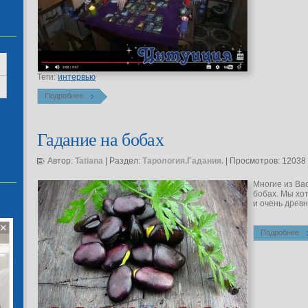
Теги:
интервью
Подробнее
Гадание на бобах
Автор:
Tatiana
| Раздел:
Тарология.Гадания.
| Просмотров: 12038
Многие из Ва
бобах. Мы хо
и очень древ
Подробнее