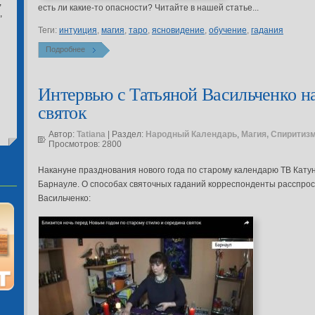
,
есть ли какие-то опасности? Читайте в нашей статье...
,
Теги:
интуиция
,
магия
,
таро
,
ясновидение
,
обучение
,
гадания
Подробнее
Интервью с Татьяной Васильченко н
святок
Автор:
Tatiana
| Раздел:
Народный Календарь
,
Магия, Спиритиз
Просмотров: 2800
Накануне празднования нового года по старому календарю ТВ Катун
Барнауле. О способах святочных гаданий корреспонденты расспрос
Васильченко: