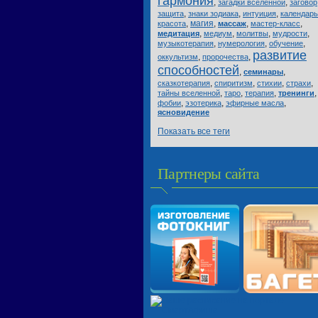
гармония
,
,
загадки вселенной
заговор
,
,
,
защита
знаки зодиака
интуиция
календарь
,
магия
,
,
,
красота
массаж
мастер-класс
,
,
,
,
медитация
медиум
молитвы
мудрости
,
,
,
музыкотерапия
нумерология
обучение
развитие
,
,
оккультизм
пророчества
способностей
,
,
семинары
,
,
,
,
сказкотерапия
спиритизм
стихии
страхи
,
,
,
,
тайны вселенной
таро
терапия
тренинги
,
,
,
фобии
эзотерика
эфирные масла
ясновидение
Показать все теги
Партнеры сайта