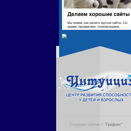
Создание сайтов ©
"Графикс"