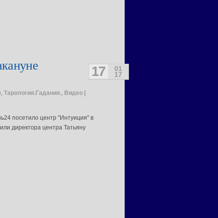
акануне
17
01
17
м
,
Тарология.Гадания.
,
Видео
|
ь24 посетило центр "Интуиция" в
или директора центра Татьяну