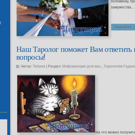
половинку, пр
замужества...
Я
Подробнее
Наш Таролог поможет Вам ответить
вопросы!
Автор:
Tatiana
| Раздел:
Информация для вас.
,
Тарология.Гадан
На что можно получить