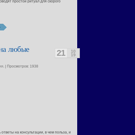
оводят простой ритуал для скорого
 на любые
21
10
19
ия.
| Просмотров: 1938
 ответы на консультации, в чем польза, и