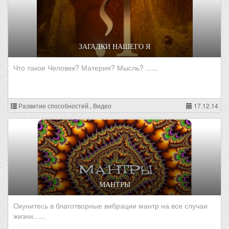
ЗАГАДКИ НАШЕГО Я
Что такое Человек? Материя? Мысль? ......
Развитие способностей., Видео
17.12.14
МАНТРЫ
Окунитесь в благотворные вибрации мантр на все случаи
жизни......