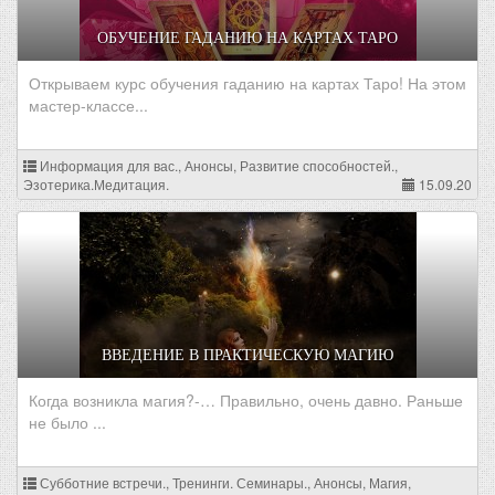
ОБУЧЕНИЕ ГАДАНИЮ НА КАРТАХ ТАРО
Открываем курс обучения гаданию на картах Таро! На этом
мастер-классе...
Информация для вас., Анонсы, Развитие способностей.,
Эзотерика.Медитация.
15.09.20
ВВЕДЕНИЕ В ПРАКТИЧЕСКУЮ МАГИЮ
Когда возникла магия?-… Правильно, очень давно. Раньше
не было ...
Субботние встречи., Тренинги. Семинары., Анонсы, Магия,