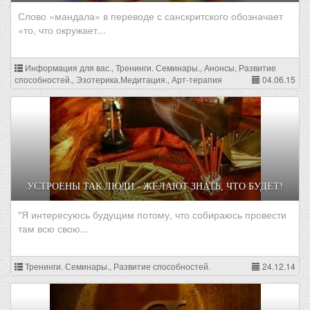
Слово «мандала» в переводе с санскритского обозначает
«то, что окружает...
Информация для вас., Тренинги. Семинары., Анонсы, Развитие
способностей., Эзотерика.Медитация., Арт-терапия
04.06.15
УСТРОЕНЫ ТАК ЛЮДИ - ЖЕЛАЮТ ЗНАТЬ, ЧТО БУДЕТ!
"Я интересуюсь будущим потому, что собираюсь провести
там всю свою...
Тренинги. Семинары., Развитие способностей.
24.12.14