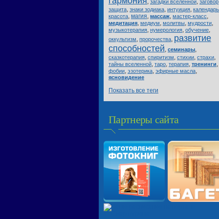
гармония
,
,
загадки вселенной
заговор
,
,
,
защита
знаки зодиака
интуиция
календарь
,
магия
,
,
,
красота
массаж
мастер-класс
,
,
,
,
медитация
медиум
молитвы
мудрости
,
,
,
музыкотерапия
нумерология
обучение
развитие
,
,
оккультизм
пророчества
способностей
,
,
семинары
,
,
,
,
сказкотерапия
спиритизм
стихии
страхи
,
,
,
,
тайны вселенной
таро
терапия
тренинги
,
,
,
фобии
эзотерика
эфирные масла
ясновидение
Показать все теги
Партнеры сайта