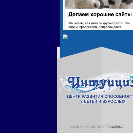
Создание сайтов ©
"Графикс"