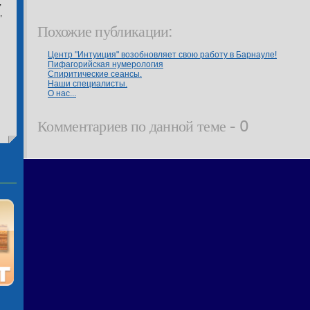
,
,
Похожие публикации:
Центр "Интуиция" возобновляет свою работу в Барнауле!
Пифагорийская нумерология
Спиритические сеансы.
Наши специалисты.
О нас...
Комментариев по данной теме - 0