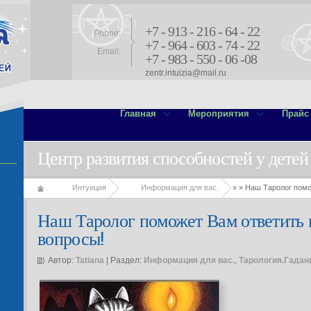
+7 - 913 - 216 - 64 - 22
Phone:
+7 - 964 - 603 - 74 - 22
Email:
+7 - 983 - 550 - 06 -08
zentr.intuizia@mail.ru
Главная
Мероприятия
Прайс
Центр развития способностей у детей
Интуиция
Информация для вас.
»
» Наш Таролог помо
Наш Таролог поможет Вам ответить
вопросы!
Автор:
Tatiana
| Раздел:
Информация для вас.
,
Тарология.Гадан