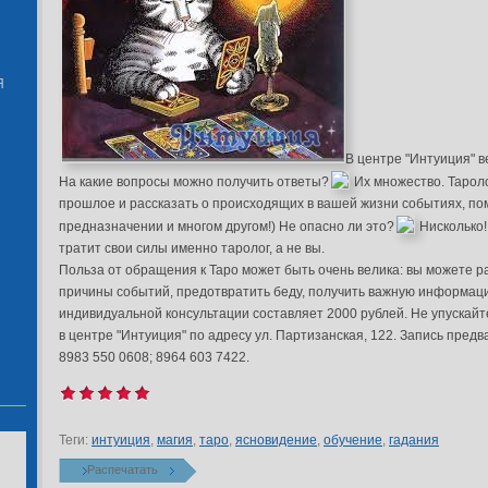
Я
В центре "Интуиция" в
На какие вопросы можно получить ответы?
Их множество. Тарол
прошлое и рассказать о происходящих в вашей жизни событиях, по
предназначении и многом другом!) Не опасно ли это?
Нисколько!
тратит свои силы именно таролог, а не вы.
Польза от обращения к Таро может быть очень велика: вы можете р
причины событий, предотвратить беду, получить важную информаци
индивидуальной консультации составляет 2000 рублей. Не упускай
в центре "Интуиция" по адресу ул. Партизанская, 122. Запись пред
8983 550 0608; 8964 603 7422.
Теги:
интуиция
,
магия
,
таро
,
ясновидение
,
обучение
,
гадания
Распечатать