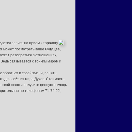
едется запись на прием к тарологу
ог может посмотреть ваше будущее,
может разобраться в отношениях,
 Ведь связывается с тонким миром и
азобраться в своей жизни, понять
ю для себя из мира Духов. Стоимость
те свой шанс и получите ценную помощь
варительная по телефонам 71-74-22;