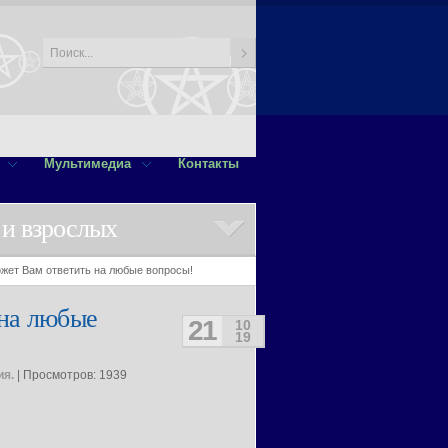
Мультимедиа
Контакты
 и взрослых
жет Вам ответить на любые вопросы!
 на любые
21
10
19
ия.
| Просмотров: 1939