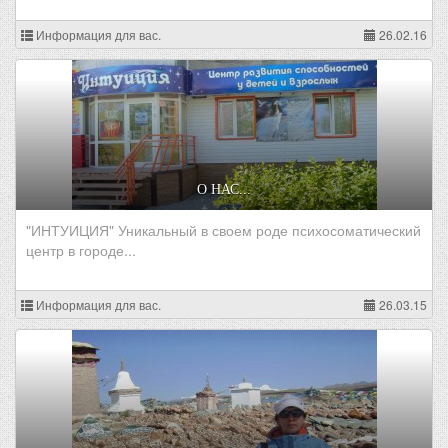
Информация для вас.
26.02.16
О НАС...
"ИНТУИЦИЯ" Уникальный в своем роде психосоматический
центр в городе...
Информация для вас.
26.03.15