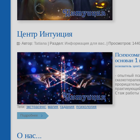
Центр Интуиция
Автор:
Tatiana
| Раздел:
Информация для вас.
| Просмотров: 144
Психосома
основан 1
основатель цент
- опытный пс
сказкотерапев
прорицательн
практикующий
Стаж работы 
Теги:
экстрасенс
,
магия
,
гадания
,
психология
Подробнее
О нас...