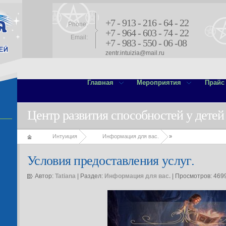
+7 - 913 - 216 - 64 - 22
Phone:
+7 - 964 - 603 - 74 - 22
Email:
+7 - 983 - 550 - 06 -08
zentr.intuizia@mail.ru
Главная
Мероприятия
Прайс
Центр развития способностей у детей
Интуиция
Информация для вас.
»
Условия предоставления услуг.
Автор:
Tatiana
| Раздел:
Информация для вас.
| Просмотров: 469