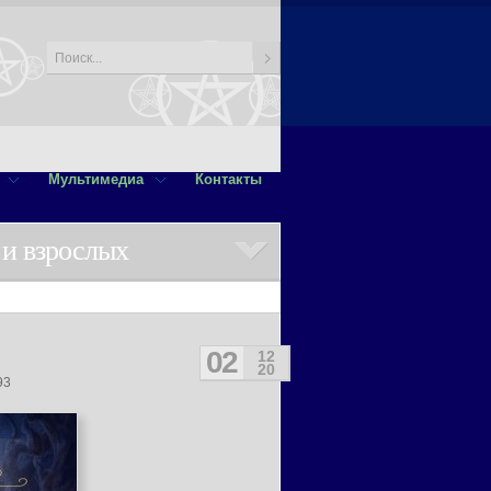
Мультимедиа
Контакты
 и взрослых
02
12
20
93