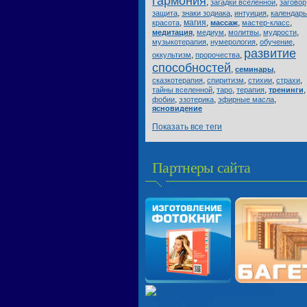
гармония
,
,
загадки вселенной
заговор
,
,
,
защита
знаки зодиака
интуиция
календарь
,
магия
,
,
,
красота
массаж
мастер-класс
,
,
,
,
медитация
медиум
молитвы
мудрости
,
,
,
музыкотерапия
нумерология
обучение
развитие
,
,
оккультизм
пророчества
способностей
,
,
семинары
,
,
,
,
сказкотерапия
спиритизм
стихии
страхи
,
,
,
,
тайны вселенной
таро
терапия
тренинги
,
,
,
фобии
эзотерика
эфирные масла
ясновидение
Показать все теги
Партнеры сайта