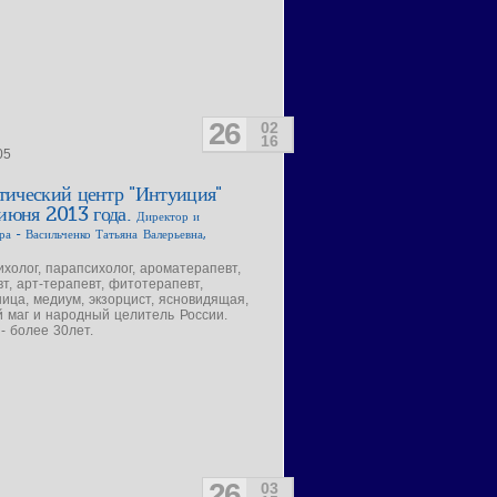
26
02
16
05
тический центр "Интуиция"
 июня 2013 года.
Директор и
ра - Васильченко Татьяна Валерьевна,
ихолог, парапсихолог, ароматерапевт,
т, арт-терапевт, фитотерапевт,
ица, медиум, экзорцист, ясновидящая,
 маг и народный целитель России.
- более 30лет.
26
03