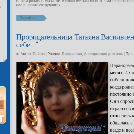
,
В этом разделе Вы можете ознакомиться со статьями в газетах, н
нас и наших сотрудниках.
,
Подробнее
Прорицательница Татьяна Васильчен
себе..."
Автор:
Tatiana
| Раздел:
Биография
,
Информация для вас.
| Про
Паранормал
меня с 2-х 
гибели нов
когда родит
постоянно 
Они спросил
играю со с
отнеслись 
общалась с
везде и всег