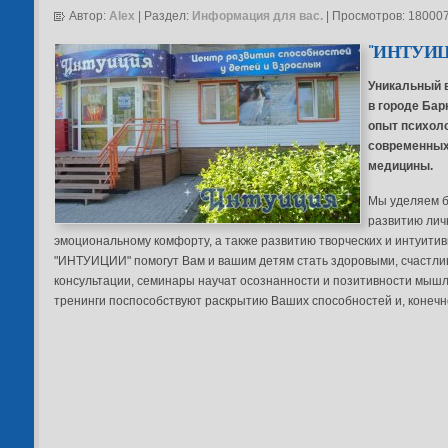
Автор:
Alex
| Раздел:
Информация для вас.
| Просмотров: 18000
"
ИНТУИЦ
Уникальный 
в городе Ба
опыт психоло
современных
медицины.
Мы уделяем 
развитию лич
эмоциональному комфорту, а также развитию творческих и интуитив
"ИНТУИЦИИ" помогут Вам и вашим детям стать здоровыми, счастл
консультации, семинары научат осознанности и позитивности мышл
тренинги поспособствуют раскрытию Ваших способностей и, коне