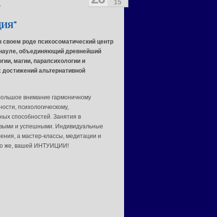
15
7
ИЯ"
в своем роде психосоматический центр
рнауле, объединяющий древнейший
гии, магии, парапсихологии и
 достижений альтернативной
большое внимание гармоничному
ности, психологическому,
ных способностей. Занятия в
ивыми и успешными. Индивидуальные
ения, а мастер-классы, медитации и
чно же, вашей ИНТУИЦИИ!