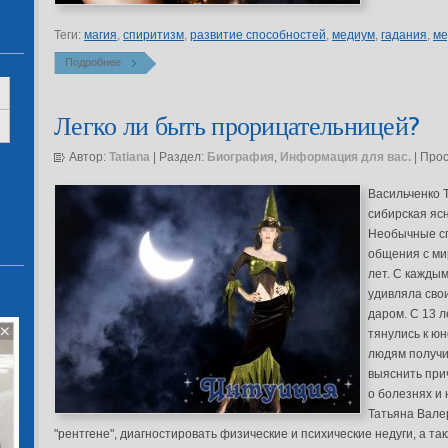
Теги:
магия
,
спиритизм
,
развитие способностей
,
медиум
,
гадания
,
ме
Подробнее
Легко ли быть прорицательницей?
Автор:
Tatiana
| Раздел:
Биография
,
Информация для вас.
| Про
Васильченко 
сибирская яс
Необычные сп
общения с ми
лет. С кажды
удивляла сво
даром. С 13 л
тянулись к ю
людям получи
выяснить при
о болезнях и 
Татьяна Вале
"рентгене", диагностировать физические и психические недуги, а та