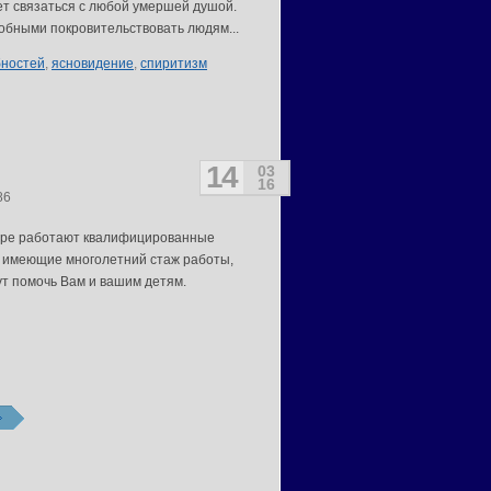
т связаться с любой умершей душой.
обными покровительствовать людям...
бностей
,
ясновидение
,
спиритизм
14
03
16
86
тре работают квалифицированные
 имеющие многолетний стаж работы,
ут помочь Вам и вашим детям.