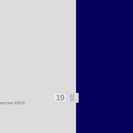
19
03
15
смотров: 40633