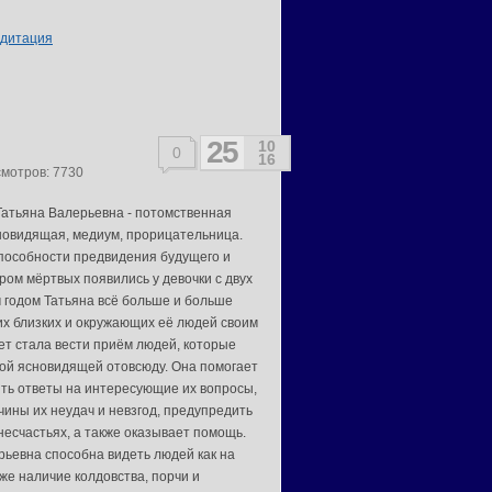
дитация
25
10
0
16
смотров: 7730
Татьяна Валерьевна - потомственная
новидящая, медиум, прорицательница.
особности предвидения будущего и
ром мёртвых появились у девочки с двух
м годом Татьяна всё больше и больше
их близких и окружающих её людей своим
ет стала вести приём людей, которые
ной ясновидящей отовсюду. Она помогает
ть ответы на интересующие их вопросы,
чины их неудач и невзгод, предупредить
несчастьях, а также оказывает помощь.
рьевна способна видеть людей как на
кже наличие колдовства, порчи и