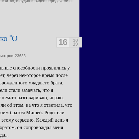
а сайтах, с аудио и видео передачами о
ко "О
16
10
19
смотров: 23633
ьные способности проявились у
лет, через некоторое время после
орожденного младшего брата,
ели стали замечать, что я
с кем-то разговариваю, играю.
и об этом, на что я ответила, что
воим братом Мишей. Родители
к этому серьезно. Каждый день я
 братом, он сопровождал меня
да...