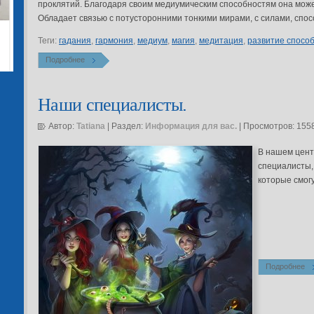
проклятий. Благодаря своим медиумическим способностям она може
Обладает связью с потусторонними тонкими мирами, с силами, спос
Теги:
гадания
,
гармония
,
медиум
,
магия
,
медитация
,
развитие спосо
Подробнее
Наши специалисты.
Автор:
Tatiana
| Раздел:
Информация для вас.
| Просмотров: 155
В нашем цен
специалисты,
которые смог
Подробнее