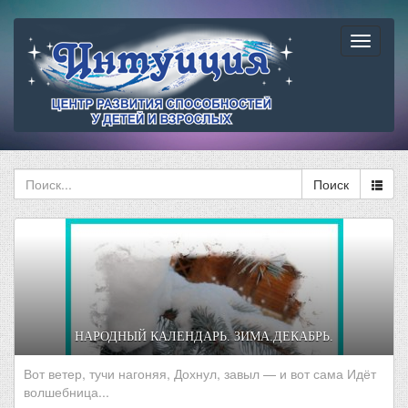
Навига
Поиск
НАРОДНЫЙ КАЛЕНДАРЬ. ЗИМА.ДЕКАБРЬ.
Вот ветер, тучи нагоняя, Дохнул, завыл — и вот сама Идёт
волшебница...