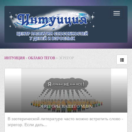
Навига
ИНТУИЦИЯ
»
ОБЛАКО ТЕГОВ
» ЭГРЕГОР
ЭГРЕГОРЫ НАШЕГО МИРА.
В эзотерической литературе часто можно встретить слово -
эгрегор. Если дать...