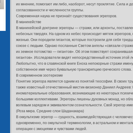
их мнению, помогают им либо, наоборот, несут проклятие. Сила и до
согласованности и численности группы.
Современная наука не признаёт существования эгрегоров.
В манихействе
В манихейской доктрине эгрегоры — стражи, или архонты, поставл
небесных твердях. На одном из небес происходит мятеж эгрегоров
жизнью. Они породили гигантов, которые построили для себя тридца
союзе с людьми. Однако посланные Светом ангелы «связали страже
их земное потомство — гигантов». Об этом повествует сохранившая
гигантов». Исследователи видят непосредственный источник этой л
Любопытно, что в славянской книге Еноха непокорные стражи имену
собственное имя через буквальную транскрипцию греческого слова.
В современном эзотеризме
Понятие эгрегора является одним из понятий теософии. В своих тр
также известный отечественный мистик-визионер Даниил Андреев:
иноматериальные образования, возникающие из некоторых психиче
большими коллективами. Эгрегоры лишены духовных монад, но об
волевым зарядом и эквивалентом сознательности. Свой эгрегор име
(Роза мира. Средние слои Шаданакара)
В оккультизме эгрегор — сущность, взаимодействующая с человечес
одновременно, по оккультной терминологии, в астральном и ментал
операции с эмоциями и чувствами людей.