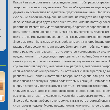
Каждый из эгрегоров имеет свою идею и цель, чтобы распространят
энергию от своих последователей. Мысли объединенные одной иде
другом и их совместное воздействие будет очень мощным. Это можн
скопление людей: на стадионе, на митинге, на концерте или в церкв
легко заряжают друг друга своей энергетикой. Именно поэтому пос
религиозным святыням дает потрясающий эффект оздоровления и 
,
роль играет истинная вера, очень важно быть верующим человеком.
,
работать на Вас нужно присоединиться к своим единомышленникам
Эгрегоры могут быть самыми разнообразными, их многообразие огр
главное быть вовлеченным в энергообмен, для того чтобы получить
много раз, поэтому говорят, что зло вернется к сотворившему его, т
предположить, что существуют эгрегоры мира и войны, болезни и зд
своей сути эгрегор – зеркальное отражение подсознания человека. 
сгусток энергии радости, чем больше он радуется, тем больше энерг
если человек склонен к ревности, он останется с этим эгрегорм до ко
ревности очень силен и постоянно возвращает ему сигналы ревнос
накапливает полезную энергию положительных эмоций. Психологи м
энергии эгрегора и подключиться к позитивным источникам энергии.
Одним из самых важных эгрегоров является эгрегор здоровья. Пробл
заключается в том, что человек не умеет быть здоровым, не умеет 
Эгрегор болезни наоборот очень велик, так как есть огромный опы
симптомов и недугов. Можно предположить, что чем сильнее разви