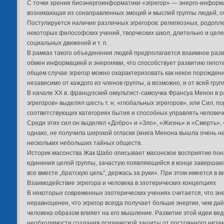
С точки зрения биоэнергоинформатики «эгрегор» — энерго-информ
возникающая из сонаправленных эмоций и мыслей группы людей, 
Постулируется наличие различных эгрегоров: религиозных, родопле
некоторых философских учений, творческих школ, длительно и цел
социальных движений и т. п.
В рамках такого объединения людей предполагается взаимное разв
обмен информацией и энергиями, что способствует развитию гипоте
общем случае эгрегор можно охарактеризовать как некое порожде
независимо от каждого из членов группы, а возможно, и от всей груп
В начале ХХ в. французский оккультист-самоучка Франсуа Менон в 
эгрегоров» выделял шесть т. н. «глобальных эгрегоров», или Сил,
соответствующих категориях бытия и способных управлять человеч
Среди этих сил он выделял «Добро» и «Зло», «Жизнь» и «Смерть», 
однако, не получила широкой огласки (книга Менона вышла очень 
нескольких небольших тайных обществ.
Историк масонства Жак Шабо описывает масонское восприятие поня
единения целой группы, зачастую появляющийся в конце завершаю
все вместе „братскую цепь", держась за руки». При этом имеется в 
Взаимодействие эгрегора и человека в эзотерических концепциях
В некоторых современных эзотерических учениях считается, что эн
неравноценен, что эгрегор всегда получает больше энергии, чем да
человека образом влияет на его мышление. Развитие этой идеи вед
необходимости создания психической защиты от постоянного незам