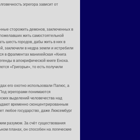
лговечность эгрегора зависит от
енные сторожить демонов, заключенных в
, пожелавших жить самостоятельной
ть шесть городов, дабы жить в них в
й, заключили в недра земли и истребили
ся в фрагментах манихейская «Книга
егенды в апокрифической книге Еноха.
ются «Григорьи», то есть получили
удах его охотно использовали Папюс, а
 Под эгрегорами понимаются
ских выделений человечества над
ладают временно сконцентрированным
ет любое государство, даже Люксембург
ким разумом. За счёт существования
ьном планах, он способен на логические