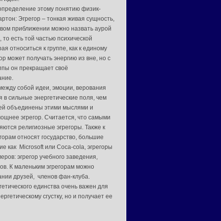
т определение этому понятию физик-
ртон: Эгрегор – тонкая живая сущность,
рвом приближении можно назвать аурой
 то есть той частью психической
рая относиться к группе, как к единому
ор может получать энергию из вне, но с
ппы он прекращает своё
ание.
между собой идеи, эмоции, верования
 в сильные энергетические поля, чем
ей объединены этими мыслями и
мощнее эгрегор. Считается, что самыми
ются религиозные эгрегоры. Также к
горам относят государство, большие
ие как Microsoft или Coca-cola, эгрегоры
еров: эгрегор учебного заведения,
ов. К маленьким эгрегорам можно
ании друзей, членов фан-клуба.
гетического единства очень важен для
ргетическому сгустку, но и получает ее