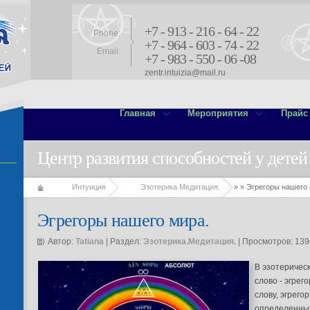
+7 - 913 - 216 - 64 - 22
Phone:
+7 - 964 - 603 - 74 - 22
Email:
+7 - 983 - 550 - 06 -08
zentr.intuizia@mail.ru
Главная
Мероприятия
Прайс
Центр развития способностей у детей
Интуиция
Эзотерика.Медитация.
»
» Эгрегоры нашего 
Эгрегоры нашего мира.
Автор:
Tatiana
| Раздел:
Эзотерика.Медитация.
| Просмотров: 13
В эзотеричес
слово - эгрег
слову, эгрего
определенных