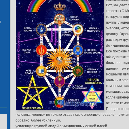
Вот, как даё
теоретик Э.Ма
которую в пе
Я
группы людей,
энергии, кото
целому. Эгрег
распадом гру
функционров
Все похожие 
объединяются
большее люд
идеями, тем 
мощными явля
большим эгре
компании, так
меньших разм
коллекционер
отнести комп
Процесс энер
человека, человек не только отдает свою энергию определенному эне
обратно, более усиленную,
усиленную группой людей объединённых общей идеей