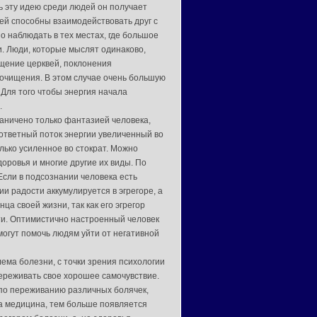
ь эту идею среди людей он получает
ей способны взаимодействовать друг с
о наблюдать в тех местах, где большое
и. Люди, которые мыслят одинаково,
ещение церквей, поклонения
очищения. В этом случае очень большую
 Для того чтобы энергия начала
.
аничено только фантазией человека,
 ответный поток энергии увеличенный во
олько усиленное во стократ. Можно
оровья и многие другие их виды. По
Если в подсознании человека есть
ии радости аккумулируется в эгрегоре, а
нца своей жизни, так как его эгрегор
ти. Оптимистично настроенный человек
огут помочь людям уйти от негативной
ема болезни, с точки зрения психологии
переживать свое хорошее самочувствие.
т по переживанию различных болячек,
та медицина, тем больше появляется