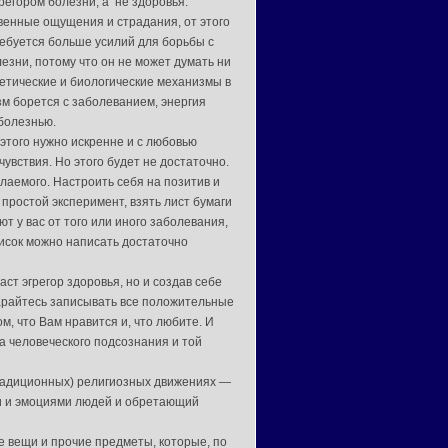
регором болезни, а не здоровья.
твенные ощущения и страдания, от этого
ребуется больше усилий для борьбы с
лезни, потому что он не может думать ни
ргетические и биологические механизмы в
зм борется с заболеванием, энергия
болезнью.
 этого нужно искренне и с любовью
увствия. Но этого будет не достаточно.
лаемого. Настроить себя на позитив и
простой эксперимент, взять лист бумаги
т у вас от того или иного заболевания,
писок можно написать достаточно
аст эгрегор здоровья, но и создав себе
Старайтесь записывать все положительные
, что Вам нравится и, что любите. И
а человеческого подсознания и той
нетрадиционных) религиозных движениях —
и и эмоциями людей и обретающий
 вещи и прочие предметы, которые, по