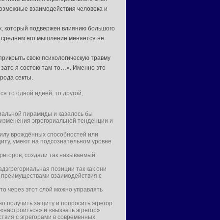
возможные взаимодействия человека и
к, который подвержен влиянию большого
в среднем его мышление меняется не
прикрыть свою психологическую травму
 зато я состою там-то…». Именно это
 рода секты.
я то одной идеей, то другой,
иальной пирамиды и казалось бы
 изменения эгрегориальной тенденции и
силу врождённых способностей или
иту, умеют на подсознательном уровне
грегоров, создали так называемый
дэгрегориальная позиции так как они
я преимуществами взаимодействия с
что через этот слой можно управлять
о получить защиту и попросить эгрегор
«настроиться» и «вызвать эгрегор».
ствия с эгрегорами в современных