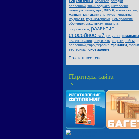
гармония
,
,
гороскоп
загадки
,
,
,
вселенной
знаки зодиака
интересно
,
,
магия
,
,
интуиция
календарь
магия стихий
,
,
,
,
массаж
медитация
медиум
молитвы
,
,
,
мудрости
музыкотерапия
нумерология
,
,
,
обучение
оккультизм
правила
развитие
,
пророчества
способностей
,
,
ритуалы
семинары
,
,
,
сказкотерапия
спиритизм
страхи
тайны
,
,
,
,
вселенной
таро
терапия
тренинги
фобии
,
эзотерика
ясновидение
Показать все теги
Партнеры сайта