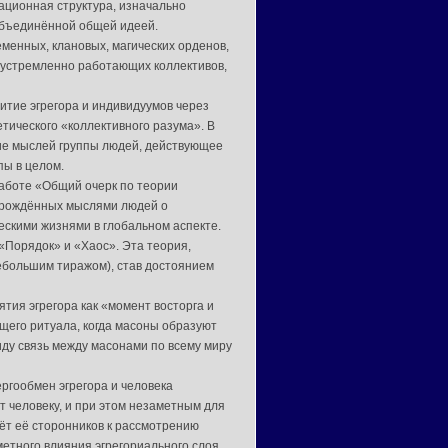
ационная структура, изначально
объединённой общей идеей.
менных, клановых, магических орденов,
еустремленно работающих коллективов,
итие эгрегора и индивидуумов через
тического «коллективного разума». В
ние мыслей группы людей, действующее
пы в целом.
работе «Общий очерк по теории
 порождённых мыслями людей о
ескими жизнями в глобальном аспекте.
«Порядок» и «Хаос». Эта теория,
небольшим тиражом), став достоянием
тия эгрегора как «момент восторга и
щего ритуала, когда масоны образуют
виду связь между масонами по всему миру
ергообмен эгрегора и человека
ёт человеку, и при этом незаметным для
ёт её сторонников к рассмотрению
етного влияния эгрегориального слоя