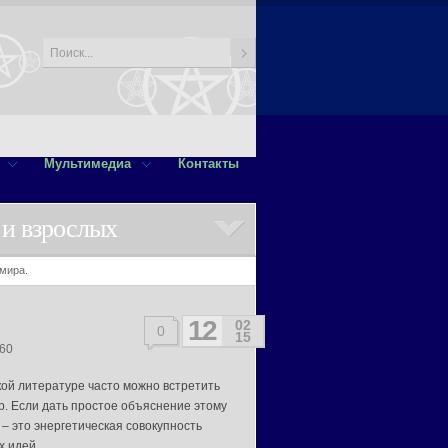
Мультимедиа
Контакты
 и взрослых
мира.
12
02
0
15
960
кой литературе часто можно встретить
ор. Если дать простое объяснение этому
р – это энергетическая совокупность
 идей.