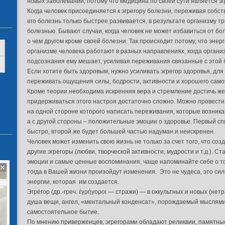
новых заболеваний, потому что медицина по своей сути является эг
Когда человек присоединяется к эгрегору болезни, переживая собс
его болезнь только быстрее развивается, в результате организму т
болезнью. Бывают случаи, когда человек не может избавиться от бо
о чем другом кроме своей болезни. Так происходит потому, что эне
организме человека работают в разных направлениях, когда органи
подсознания ему мешает, усиливая переживания связанные с этой 
Если хотите быть здоровым, нужно усиливать эгрегор здоровья, для
переживать ощущения силы, бодрости, активности и хорошего самоч
Кроме теории необходима искренняя вера и стремление достичь же
придерживаться этого настроя достаточно сложно. Можно провести 
на одной стороне которого написать переживания, которые возникаю
а с другой стороны – положительные эмоции о здоровье. Первый с
быстро, второй же будет большей частью надуман и неискренен.
Человек может изменить свою жизнь не только за счет того, что созд
другие эгрегоры (любви, творческой активности, мудрости и т.д.). 
эмоции и самые ценные воспоминания, чаще напоминайте себе о том
тогда в Вашей жизни произойдут изменения. Это не чудеса, это сил
энергии, которая им создается.
Эгре́гор (др.-греч. ἐγρήγοροι — стражи) — в оккультных и новых (
душа вещи, ангел, «ментальный конденсат», порождаемый мыслям
самостоятельное бытие.
По мнению приверженцев, эгрегорами обладают реликвии, памятные