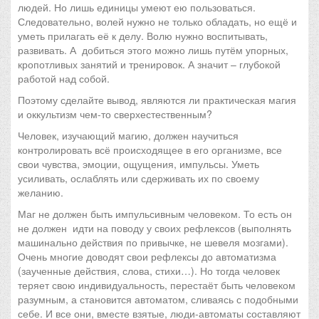
людей. Но лишь единицы умеют ею пользоваться.
Следовательно, волей нужно не только обладать, но ещё и
уметь прилагать её к делу. Волю нужно воспитывать,
развивать. А добиться этого можно лишь путём упорных,
кропотливых занятий и тренировок. А значит – глубокой
работой над собой.
Поэтому сделайте вывод, являются ли практическая магия
и оккультизм чем-то сверхестественным?
Человек, изучающий магию, должен научиться
контролировать всё происходящее в его организме, все
свои чувства, эмоции, ощущения, импульсы. Уметь
усиливать, ослаблять или сдерживать их по своему
желанию.
Маг не должен быть импульсивным человеком. То есть он
не должен идти на поводу у своих рефлексов (выполнять
машинально действия по привычке, не шевеля мозгами).
Очень многие доводят свои рефлексы до автоматизма
(заученные действия, слова, стихи…). Но тогда человек
теряет свою индивидуальность, перестаёт быть человеком
разумным, а становится автоматом, сливаясь с подобными
себе. И все они, вместе взятые, люди-автоматы составляют