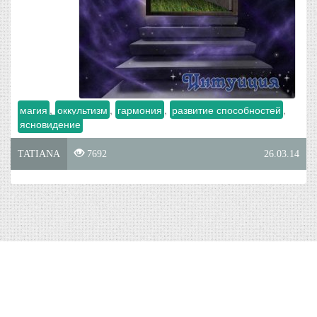
магия
,
оккультизм
,
гармония
,
развитие способностей
,
ясновидение
TATIANA
7692
26.03.14