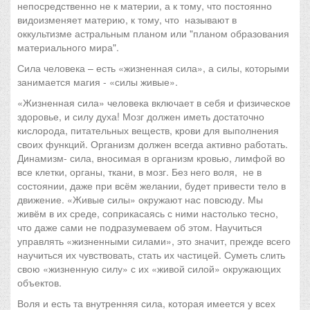
непосредственно не к материи, а к тому, что постоянно
видоизменяет материю, к тому, что называют в
оккультизме астральным планом или "планом образования
материального мира".
Сила человека – есть «жизненная сила», а силы, которыми
занимается магия - «силы живые».
«Жизненная сила» человека включает в себя и физическое
здоровье, и силу духа! Мозг должен иметь достаточно
кислорода, питательных веществ, крови для выполнения
своих функций. Организм должен всегда активно работать.
Динамизм- сила, вносимая в организм кровью, лимфой во
все клетки, органы, ткани, в мозг. Без него воля, не в
состоянии, даже при всём желании, будет привести тело в
движение. «Живые силы» окружают нас повсюду. Мы
живём в их среде, соприкасаясь с ними настолько тесно,
что даже сами не подразумеваем об этом. Научиться
управлять «жизненными силами», это значит, прежде всего
научиться их чувствовать, стать их частицей. Суметь слить
свою «жизненную силу» с их «живой силой» окружающих
объектов.
Воля и есть та внутренняя сила, которая имеется у всех