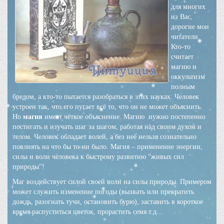
для многих
из Вас,
дорогие мои
читатели.
Кто-то
считает
магию и
оккультизм
полным
бредом, а кто-то пытается разобраться в этих науках. Человек
устроен так, что его пугает всё то, что он не может объяснить.
Но
магия
имеет чёткое объяснение. Магию нужно постепенно
постигать и изучать шаг за шагом, работая над своим духом и
телом. Человек обладает волей, а без неё нельзя сознательно
повлиять на что бы то ни было. Магия – применение энергии,
силы и воли человека к быстрому развитию "живых сил
природы"!
Маг воздействует силой своей воли на силы природы. Примером
может служить изменение погоды (вызвать или прекратить
дождь, разогнать тучи, остановить бурю), заставить в короткое
время распуститься цветок, прорастить семя т.д...