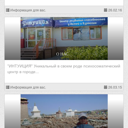
Информация для вас.
26.02.16
О НАС...
"ИНТУИЦИЯ" Уникальный в своем роде психосоматический
центр в городе...
Информация для вас.
26.03.15