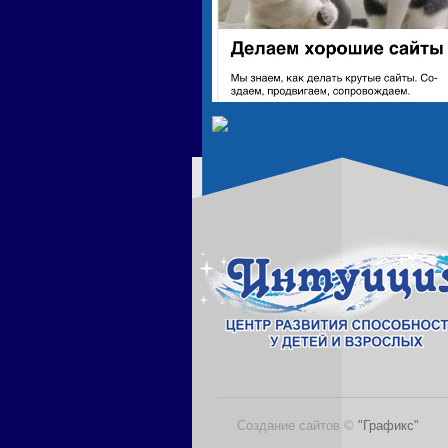
Создание сайтов ©
"Графикс"