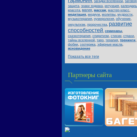
гармония
,
,
загадки вселенной
заговор
,
,
,
защита
знаки зодиака
интуиция
календарь
,
магия
,
,
,
красота
массаж
мастер-класс
,
,
,
,
медитация
медиум
молитвы
мудрости
,
,
,
музыкотерапия
нумерология
обучение
развитие
,
,
оккультизм
пророчества
способностей
,
,
семинары
,
,
,
,
сказкотерапия
спиритизм
стихии
страхи
,
,
,
,
тайны вселенной
таро
терапия
тренинги
,
,
,
фобии
эзотерика
эфирные масла
ясновидение
Показать все теги
Партнеры сайта