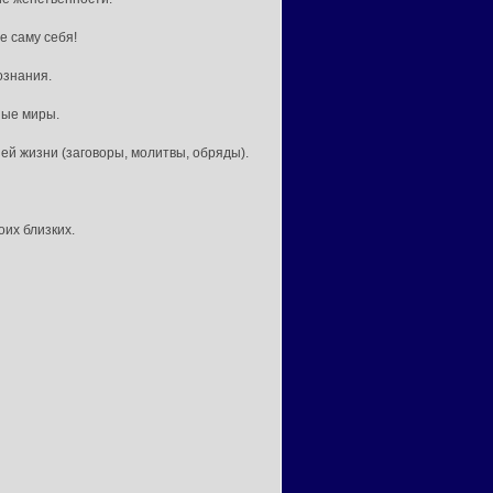
е саму себя!
ознания.
ные миры.
шей жизни (заговоры, молитвы, обряды).
оих близких.