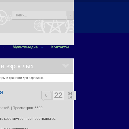
Мультимедиа
Контакты
 и взрослых
ры и тренинги для взрослых.
я
22
04
0
14
остей.
| Просмотров: 5590
ть своё внутреннее пространство.
е женственности.