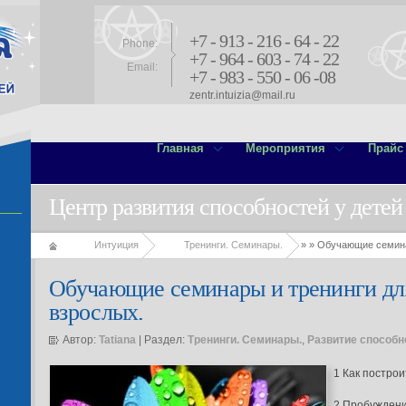
+7 - 913 - 216 - 64 - 22
Phone:
+7 - 964 - 603 - 74 - 22
Email:
+7 - 983 - 550 - 06 -08
zentr.intuizia@mail.ru
Главная
Мероприятия
Прайс
Центр развития способностей у детей
Интуиция
Тренинги. Семинары.
»
» Обучающие семина
Обучающие семинары и тренинги дл
взрослых.
Автор:
Tatiana
| Раздел:
Тренинги. Семинары.
,
Развитие способн
1 Как построи
2 Пробуждени