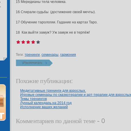
,
15 Меридианы тела человека.
,
16 Спирали судьбы (достижение своей мечты).
17 Обучение тарологии. Гадание на картах Таро.
18 Как выйти замуж? Уж замуж не в терпёж!
Теги:
тренинги
,
семинары
,
гармония
Распечатать
Похожие публикации:
Медитативные тренинги для взрослых.
Игровые семинары по сказкотерапии и арт-терапии для взрослых
Темы тренингов
Лунный календарь на 2014 год
Исполнение ваших желаний
Комментариев по данной теме - 0