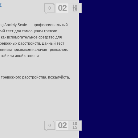
и
02
10
0
15
ing Anxiety Scale — профессиональный
ий тест для самооценки тревоги.
 как вспомогательное средство для
тревожных расстройств. Данный тест
венным признаком наличия тревожного
той или иной степени.
 тревожного расстройства, пожалуйста,
02
10
0
15