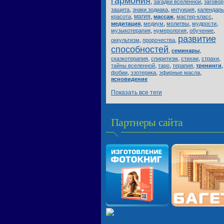
гармония
,
,
загадки вселенной
заговор
,
,
,
защита
знаки зодиака
интуиция
календарь
,
магия
,
,
,
красота
массаж
мастер-класс
,
,
,
,
медитация
медиум
молитвы
мудрости
,
,
,
музыкотерапия
нумерология
обучение
развитие
,
,
оккультизм
пророчества
способностей
,
,
семинары
,
,
,
,
сказкотерапия
спиритизм
стихии
страхи
,
,
,
,
тайны вселенной
таро
терапия
тренинги
,
,
,
фобии
эзотерика
эфирные масла
ясновидение
Показать все теги
Партнеры сайта