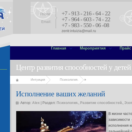
+7 - 913 - 216 - 64 - 22
Phone:
+7 - 964 - 603 - 74 - 22
Email:
+7 - 983 - 550 - 06 -08
zentr.intuizia@mail.ru
Главная
Мероприятия
Прайс
Центр развития способностей у детей
Интуиция
Психология.
»
Исполнение ваших желаний
Автор:
Alex
| Раздел:
Психология.
,
Развитие способностей.
,
Эзо
В жизни часто
зависимости 
исполнения к
дальнейшей с