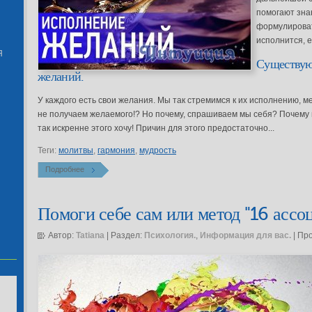
помогают зна
формулироват
исполнится, е
Я
Существую
желаний.
У каждого есть свои желания. Мы так стремимся к их исполнению, ме
не получаем желаемого!? Но почему, спрашиваем мы себя? Почему
так искренне этого хочу! Причин для этого предостаточно...
Теги:
молитвы
,
гармония
,
мудрость
Подробнее
Помоги себе сам или метод "16 ассо
Автор:
Tatiana
| Раздел:
Психология.
,
Информация для вас.
| Пр