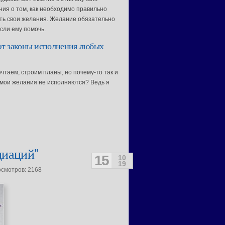
ния о том, как необходимо правильно
ь свои желания. Желание обязательно
сли ему помочь.
т законы исполнения любых
чтаем, строим планы, но почему-то так и
 мои желания не исполняются? Ведь я
циаций"
15
10
19
осмотров: 2168