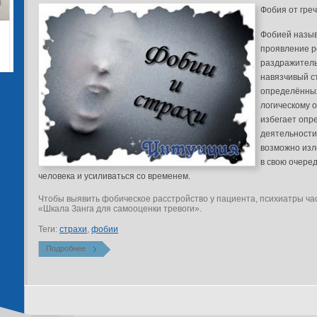
Фобия от гре
Фобией назы
проявление р
раздражитель
навязчивый с
определённых
логическому 
избегает опр
деятельности
возможно изле
в свою очеред
человека и усиливаться со временем.
Чтобы выявить фобическое расстройство у пациента, психиатры час
«Шкала Занга для самооценки тревоги».
Теги:
страхи
,
фобии
Подробнее