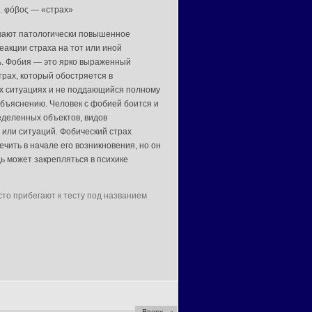
ч. φόβος — «страх»
вают патологически повышенное
еакции страха на тот или иной
. Фобия — это ярко выраженный
трах, который обостряется в
 ситуациях и не поддающийся полному
объяснению. Человек с фобией боится и
еделенных объектов, видов
 или ситуаций. Фобический страх
чить в начале его возникновения, но он
ь может закрепляться в психике
то прибегают к тесту под названием