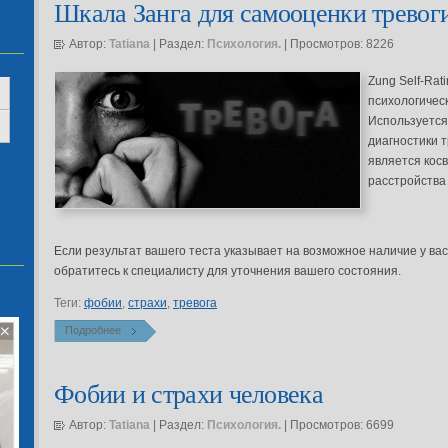
Шкала Занга для самооценки тревог
Автор:
Tatiana
| Раздел:
Психология.
| Просмотров: 8226
Zung Self-Rat
психологическ
Используется
диагностики 
является кос
расстройства 
Если результат вашего теста указывает на возможное наличие у вас
обратитесь к специалисту для уточнения вашего состояния.
Теги:
фобии
,
страхи
,
тревога
Подробнее
Фобии и страхи человека
Автор:
Tatiana
| Раздел:
Психология.
| Просмотров: 6699