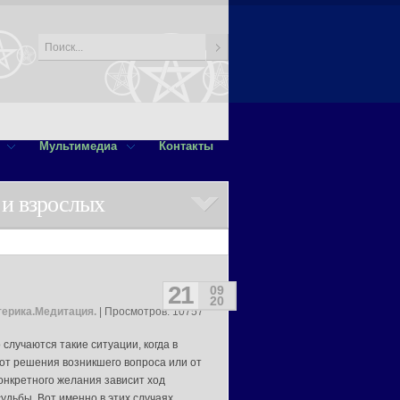
Мультимедиа
Контакты
 и взрослых
21
09
20
терика.Медитация.
| Просмотров: 10757
 случаются такие ситуации, когда в
от решения возникшего вопроса или от
онкретного желания зависит ход
удьбы. Вот именно в этих случаях