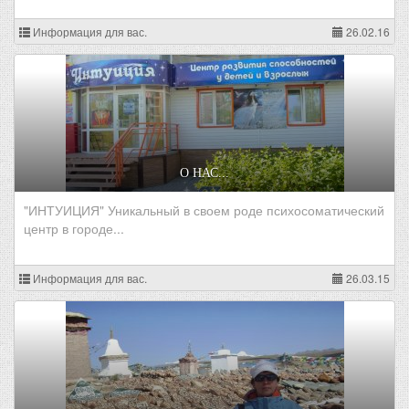
Информация для вас.
26.02.16
О НАС...
"ИНТУИЦИЯ" Уникальный в своем роде психосоматический
центр в городе...
Информация для вас.
26.03.15