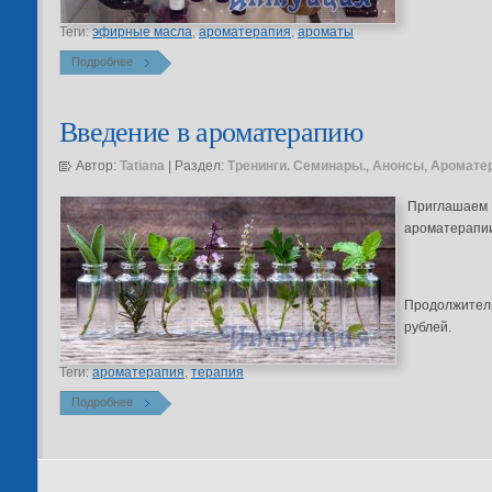
Теги:
эфирные масла
,
ароматерапия
,
ароматы
Подробнее
Введение в ароматерапию
Автор:
Tatiana
| Раздел:
Тренинги. Семинары.
,
Анонсы
,
Аромате
Приглашаем В
ароматерапии
Продолжитель
рублей.
Теги:
ароматерапия
,
терапия
Подробнее