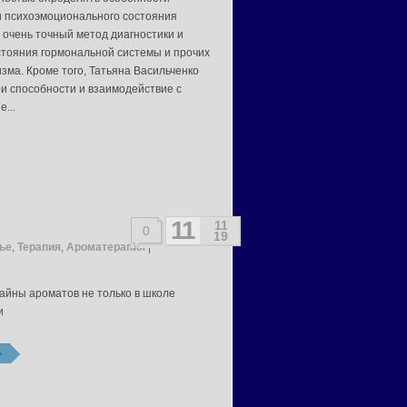
и психоэмоционального состояния
 очень точный метод диагностики и
стояния гормональной системы и прочих
зма. Кроме того, Татьяна Васильченко
ои способности и взаимодействие с
...
11
11
0
19
ье
,
Терапия
,
Ароматерапия
|
айны ароматов не только в школе
и