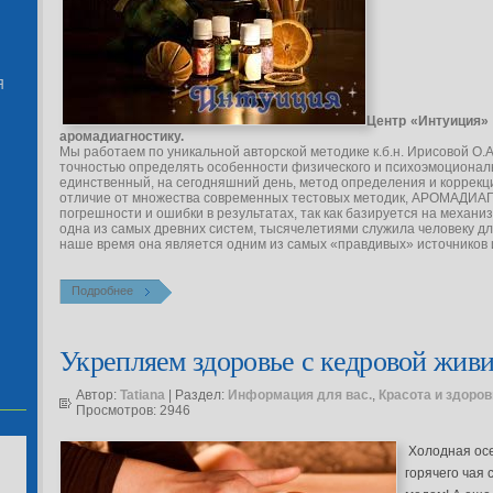
Я
Центр «Интуиция»
аромадиагностику.
Мы работаем по уникальной авторской методике к.б.н. Ирисовой О.А
точностью определять особенности физического и психоэмоциональ
единственный, на сегодняшний день, метод определения и коррекц
отличие от множества современных тестовых методик, АРОМАДИА
погрешности и ошибки в результатах, так как базируется на механ
одна из самых древних систем, тысячелетиями служила человеку дл
наше время она является одним из самых «правдивых» источников
Подробнее
Укрепляем здоровье с кедровой жив
Автор:
Tatiana
| Раздел:
Информация для вас.
,
Красота и здоров
Просмотров: 2946
Холодная осе
горячего чая