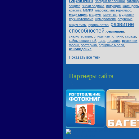
гармония
,
,
загадки вселенной
заговор
,
,
,
защита
знаки зодиака
интуиция
календарь
,
магия
,
,
,
красота
массаж
мастер-класс
,
,
,
,
медитация
медиум
молитвы
мудрости
,
,
,
музыкотерапия
нумерология
обучение
развитие
,
,
оккультизм
пророчества
способностей
,
,
семинары
,
,
,
,
сказкотерапия
спиритизм
стихии
страхи
,
,
,
,
тайны вселенной
таро
терапия
тренинги
,
,
,
фобии
эзотерика
эфирные масла
ясновидение
Показать все теги
Партнеры сайта