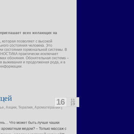
 приглашает всех желающих на
, которая позволяет с высокой
ного состояния человека. Это
ии состояния гормональной системы. В
ГНОСТИКА практически исключает
измах обоняния. Обонятельная система –
я выживания и продолжения рода, и в
 информации.
ицей
16
11
19
ье
,
Акции
,
Терапия
,
Ароматерапия
|
нь… Что может быть лучше чашки
 с ароматным медом? – Только массаж с