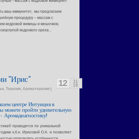
лучше - массаж с кедровой живицей!!!
ть ваш иммунитет, мы предлагаем
шебную процедуру – массаж с
ем кедровой живицы и мешочков,
корлупой кедрового ореха...
ми "Ирис"
12
11
19
ье
,
Терапия
,
Ароматерапия
|
ашем центре Интуиция в
Вы можете пройти удивительную
- Аромадиагностику!
тика® проводится по уникальной
одике к.б.н. Ирисовой О.А. и
позволяет
чностью определять особенности