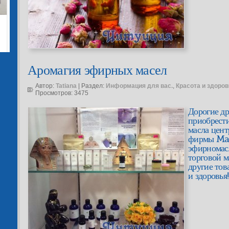
Аромагия эфирных масел
Автор:
Tatiana
| Раздел:
Информация для вас.
,
Красота и здоров
Просмотров: 3475
Дорогие др
приобрест
масла цент
фирмы Mar
эфирномасл
торговой м
другие тов
и здоровья!