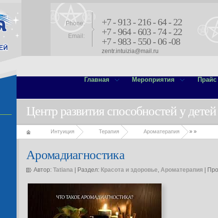
+7 - 913 - 216 - 64 - 22
Phone:
+7 - 964 - 603 - 74 - 22
Email:
+7 - 983 - 550 - 06 -08
zentr.intuizia@mail.ru
Главная
Мероприятия
Прайс
Центр развития способностей у детей
Интуиция
Терапия
Ароматерапия
»
»
Аромадиагностика
Автор:
Tatiana
| Раздел:
Красота и здоровье
,
Ароматерапия
| Пр