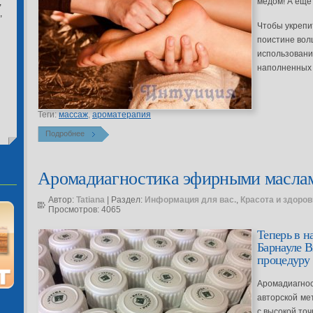
медом! А еще 
,
,
Чтобы укрепи
поистине вол
использовани
наполненных с
Теги:
массаж
,
ароматерапия
Подробнее
Аромадиагностика эфирными масла
Автор:
Tatiana
| Раздел:
Информация для вас.
,
Красота и здоров
Просмотров: 4065
Теперь в н
Барнауле 
процедуру 
Аромадиагнос
авторской мет
с высокой то