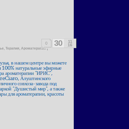
30
11
0
16
ье
,
Терапия
,
Ароматерапия
|
узья, в нашем центре вы можете
и 100% натуральные эфирные
ра ароматерапии "ИРИС",
eCiaro, Алуштинского
ичного совхоза-завода под
аркой "Душистый мир", а также
ары для ароматерапии, красоты