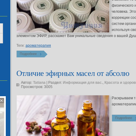
физического 
человека. Это
коррекции со
систем органи
используя св
элементом ЭФИР, расскажет Вам уникальные сведения о вашей Душе
Теги:
ароматерапия
Подробнее
Отличие эфирных масел от абсолю
Автор:
Tatiana
| Раздел:
Информация для вас.
,
Красота и здоров
Просмотров: 3005
Раскрываем т
ароматерапи
Подробнее