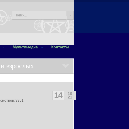
Мультимедиа
Контакты
 и взрослых
14
10
21
осмотров: 3351