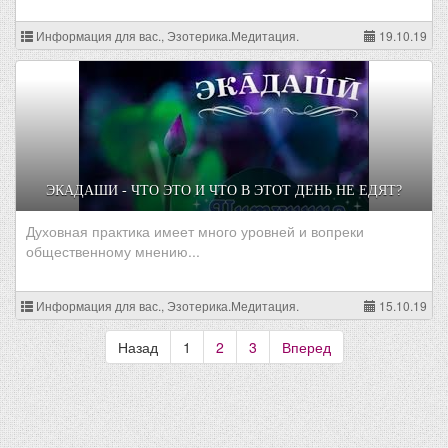
Информация для вас., Эзотерика.Медитация.
19.10.19
ЭКАДАШИ - ЧТО ЭТО И ЧТО В ЭТОТ ДЕНЬ НЕ ЕДЯТ?
Духовная практика имеет много уровней и вопреки
общественному мнению...
Информация для вас., Эзотерика.Медитация.
15.10.19
Назад
1
2
3
Вперед