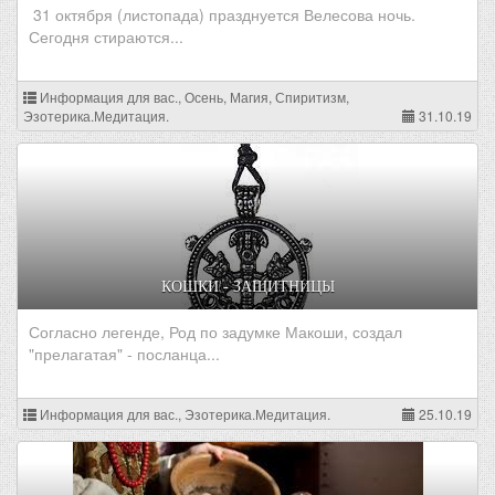
31 октября (листопада) празднуется Велесова ночь.
Сегодня стираются...
Информация для вас., Осень, Магия, Спиритизм,
Эзотерика.Медитация.
31.10.19
КОШКИ - ЗАЩИТНИЦЫ
Согласно легенде, Род по задумке Макоши, создал
"прелагатая" - посланца...
Информация для вас., Эзотерика.Медитация.
25.10.19