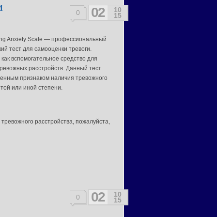
и
02
10
0
15
ing Anxiety Scale — профессиональный
ий тест для самооценки тревоги.
 как вспомогательное средство для
тревожных расстройств. Данный тест
венным признаком наличия тревожного
той или иной степени.
 тревожного расстройства, пожалуйста,
02
10
0
15