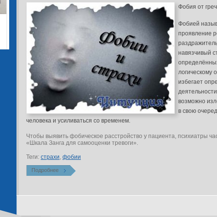
Фобия от гре
Фобией назы
проявление р
раздражитель
навязчивый с
определённых
логическому 
избегает опр
деятельности
возможно изле
в свою очеред
человека и усиливаться со временем.
Чтобы выявить фобическое расстройство у пациента, психиатры час
«Шкала Занга для самооценки тревоги».
Теги:
страхи
,
фобии
Подробнее