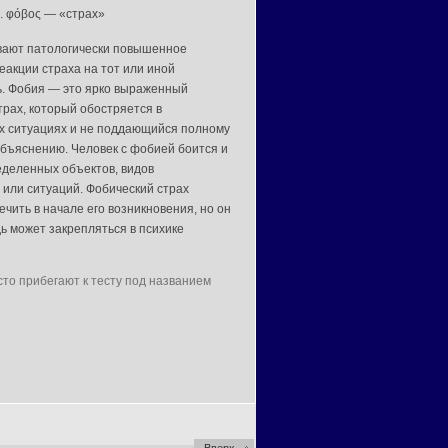
ч. φόβος — «страх»
вают патологически повышенное
еакции страха на тот или иной
. Фобия — это ярко выраженный
трах, который обостряется в
 ситуациях и не поддающийся полному
объяснению. Человек с фобией боится и
еделенных объектов, видов
 или ситуаций. Фобический страх
чить в начале его возникновения, но он
ь может закрепляться в психике
то прибегают к тесту под названием