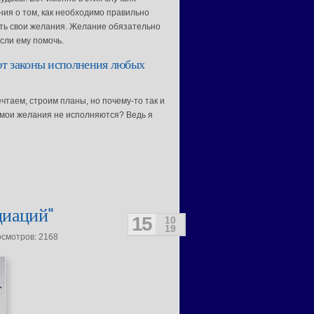
ния о том, как необходимо правильно
ь свои желания. Желание обязательно
сли ему помочь.
т законы исполнения любых
чтаем, строим планы, но почему-то так и
 мои желания не исполняются? Ведь я
циаций"
15
10
19
осмотров: 2168