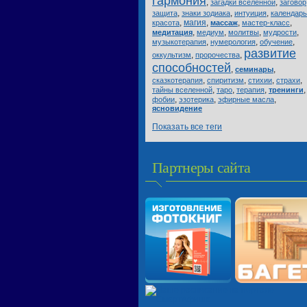
гармония
,
,
загадки вселенной
заговор
,
,
,
защита
знаки зодиака
интуиция
календарь
,
магия
,
,
,
красота
массаж
мастер-класс
,
,
,
,
медитация
медиум
молитвы
мудрости
,
,
,
музыкотерапия
нумерология
обучение
развитие
,
,
оккультизм
пророчества
способностей
,
,
семинары
,
,
,
,
сказкотерапия
спиритизм
стихии
страхи
,
,
,
,
тайны вселенной
таро
терапия
тренинги
,
,
,
фобии
эзотерика
эфирные масла
ясновидение
Показать все теги
Партнеры сайта