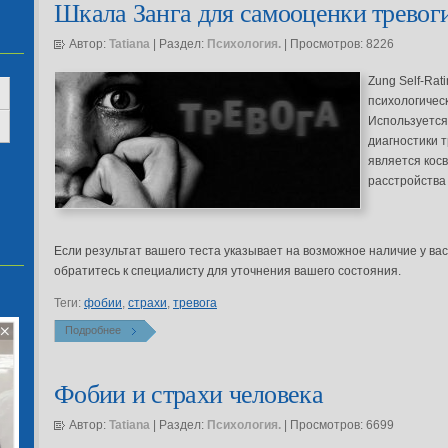
Шкала Занга для самооценки тревог
Автор:
Tatiana
| Раздел:
Психология.
| Просмотров: 8226
Zung Self-Rat
психологическ
Используется
диагностики 
является кос
расстройства 
Если результат вашего теста указывает на возможное наличие у вас
обратитесь к специалисту для уточнения вашего состояния.
Теги:
фобии
,
страхи
,
тревога
Подробнее
Фобии и страхи человека
Автор:
Tatiana
| Раздел:
Психология.
| Просмотров: 6699