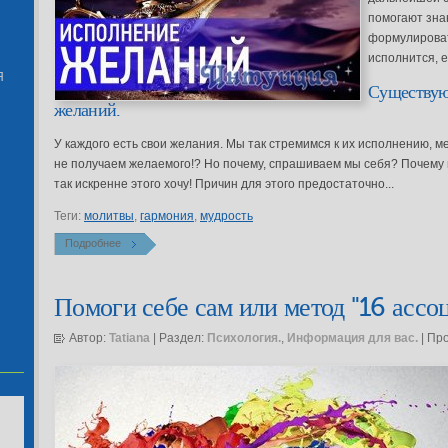
помогают зна
формулироват
исполнится, е
Я
Существую
желаний.
У каждого есть свои желания. Мы так стремимся к их исполнению, ме
не получаем желаемого!? Но почему, спрашиваем мы себя? Почему
так искренне этого хочу! Причин для этого предостаточно...
Теги:
молитвы
,
гармония
,
мудрость
Подробнее
Помоги себе сам или метод "16 ассо
Автор:
Tatiana
| Раздел:
Психология.
,
Информация для вас.
| Пр