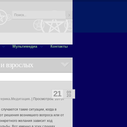
Мультимедиа
Контакты
 и взрослых
21
09
20
терика.Медитация.
| Просмотров: 10757
 случаются такие ситуации, когда в
от решения возникшего вопроса или от
онкретного желания зависит ход
удьбы. Вот именно в этих случаях