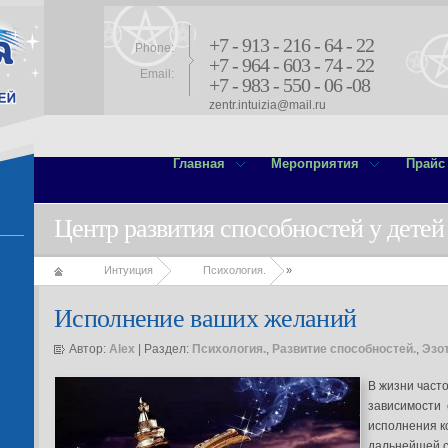
+7 - 913 - 216 - 64 - 22
Phone:
+7 - 964 - 603 - 74 - 22
Email:
+7 - 983 - 550 - 06 -08
zentr.intuizia@mail.ru
Главная
Мероприятия
Прайс
Центр развития способностей у детей
Интуиция
Психология.
»
Исполнение ваших желаний
Автор:
Alex
| Раздел:
Психология.
,
Развитие способностей.
,
Эзо
В жизни часто
зависимости 
исполнения к
дальнейшей с