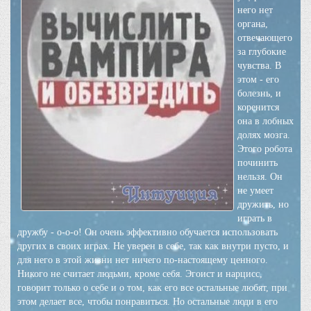
него нет
органа,
отвечающего
за глубокие
чувства. В
этом - его
болезнь, и
коренится
она в лобных
долях мозга.
Этого робота
починить
нельзя. Он
не умеет
дружить, но
играть в
дружбу - о-о-о! Он очень эффективно обучается использовать
других в своих играх. Не уверен в себе, так как внутри пусто, и
для него в этой жизни нет ничего по-настоящему ценного.
Никого не считает людьми, кроме себя. Эгоист и нарцисс,
говорит только о себе и о том, как его все остальные любят, при
этом делает все, чтобы понравиться. Но остальные люди в его