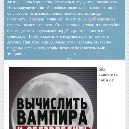
жизни - лишь марионетки в спектакле, где у него главная роль.
Из-за нарушения связей в лобных долях коры головного мозга
он способен испытывать только низменные эмоции и
инстинкты. В сердце "хищника" живет лишь одна пламенная
страсть - зависть-ревность. Она настолько жгучая, что он втайне
ненавидит всех нормальных людей. Для него счастья не
существует. И ему кажется, что не существует ни для кого
другого. При этом, завидя счастливого человека, он тут же
присасывается к нему, чтобы питаться положительными
эмоциями...
Как
защитить
себя от