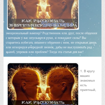
эмоциональный вампир? Родственник или друг, после общения
с которым у вас опускаются руки, и покидают силы? Вы
стараетесь избегать лишнего общения с ним, не открывая дверь
или игнорируя очередной звонок, дабы не выслушивать рад
жалоб, упреков или проблем? Тогда эта статья для вас!
1. В кругу
ваших
знакомых
есть
приятный,