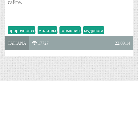
сайте.
пророчества
,
молитвы
,
гармония
,
мудрости
TATIANA
17727
22.09.14