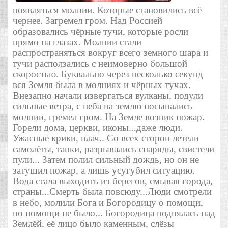
появляться молнии. Которые становились всё
чернее. Загремел гром. Над Россией
образовались чёрные тучи, которые росли
прямо на глазах. Молнии стали
распространяться вокруг всего земного шара и
тучи расползались с неимоверно большой
скоростью. Буквально через несколько секунд
вся Земля была в молниях и чёрных тучах.
Внезапно начали извергаться вулканы, подули
сильные ветра, с неба на землю посыпались
молнии, гремел гром. На Земле возник пожар.
Горели дома, церкви, иконы...даже люди.
Ужасные крики, плач.. Со всех сторон летели
самолёты, танки, разрывались снаряды, свистели
пули... Затем полил сильный дождь, но он не
затушил пожар, а лишь усугубил ситуацию.
Вода стала выходить из берегов, смывая города,
страны...Смерть была повсюду...Люди смотрели
в небо, молили Бога и Богородицу о помощи,
но помощи не было... Богородица поднялась над
Землёй, её лицо было каменным, слёзы