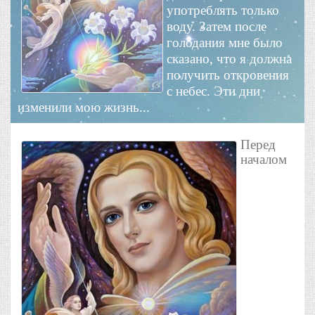
употреблять только
воду. Затем после
голодания мне было
сказано, что я должна
получить откровения
с небес. Эти дни
изменили мою жизнь...
Перед
началом