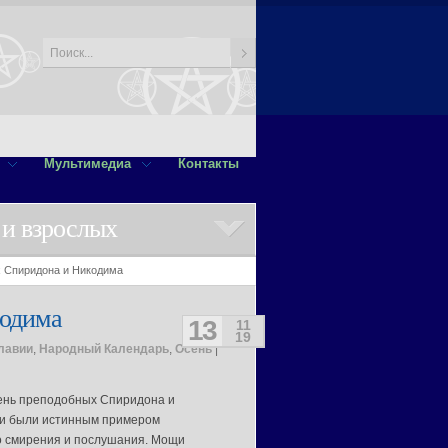
Мультимедиа
Контакты
 и взрослых
х Спиридона и Никодима
кодима
13
11
19
лавии
,
Народный Календарь
,
Осень
|
день преподобных Спиридона и
и были истинным примером
о смирения и послушания. Мощи