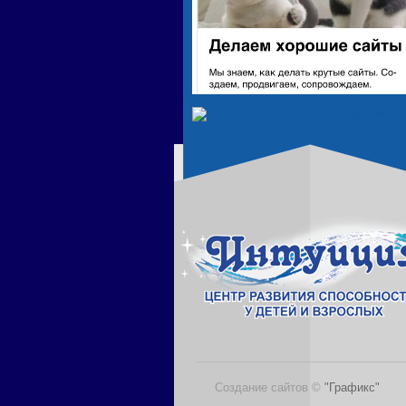
Создание сайтов ©
"Графикс"