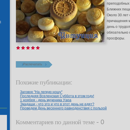
преподобных 
Ближних пеще
Около 30 лет
причащения м
Я
день о трудо
обязательно 
просфоры.
Распечатать
Похожие публикации:
Заговор "На легкую ношу"
Последняя Вселенская Суббота в этом году!
1 ноября - день мученика Уара
Экадаши - что это и что в этот день не едят?
Проведем День весеннего равноденствия с пользой
Комментариев по данной теме - 0