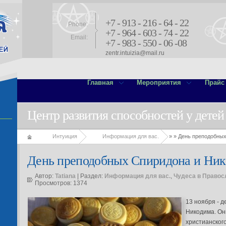
+7 - 913 - 216 - 64 - 22
Phone:
+7 - 964 - 603 - 74 - 22
Email:
+7 - 983 - 550 - 06 -08
zentr.intuizia@mail.ru
Главная
Мероприятия
Прайс
Центр развития способностей у детей
Интуиция
Информация для вас.
»
» День преподобны
День преподобных Спиридона и Ни
Автор:
Tatiana
| Раздел:
Информация для вас.
,
Чудеса в Правос
Просмотров: 1374
13 ноября - 
Никодима. Он
христианског