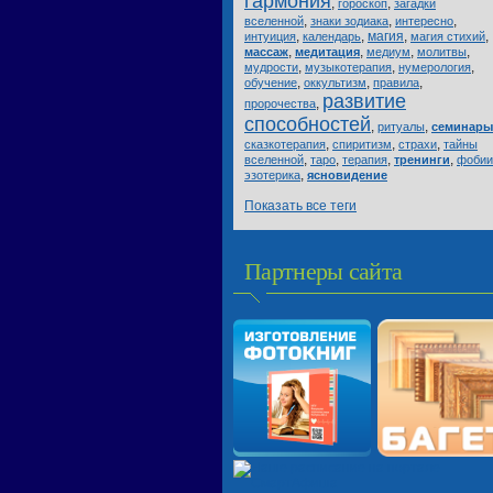
гармония
,
,
гороскоп
загадки
,
,
,
вселенной
знаки зодиака
интересно
,
,
магия
,
,
интуиция
календарь
магия стихий
,
,
,
,
массаж
медитация
медиум
молитвы
,
,
,
мудрости
музыкотерапия
нумерология
,
,
,
обучение
оккультизм
правила
развитие
,
пророчества
способностей
,
,
ритуалы
семинары
,
,
,
сказкотерапия
спиритизм
страхи
тайны
,
,
,
,
вселенной
таро
терапия
тренинги
фобии
,
эзотерика
ясновидение
Показать все теги
Партнеры сайта