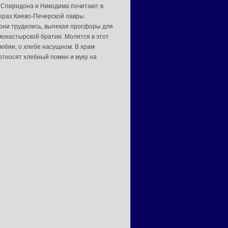
Спиридона и Никодима почитают в
рах Киево-Печерской лавры.
 они трудились, выпекая просфоры для
онастырской братии. Молятся в этот
любии, о хлебе насущном. В храм
относят хлебный помин и муку на