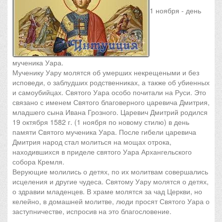
1 ноября - день
мученика Уара.
Мученику Уару молятся об умерших некрещеными и без
исповеди, о заблудших родственниках, а также об убиенных
и самоубийцах. Святого Уара особо почитали на Руси. Это
связано с именем Святого благоверного царевича Дмитрия,
младшего сына Ивана Грозного. Царевич Дмитрий родился
19 октября 1582 г. (1 ноября по новому стилю) в день
памяти Святого мученика Уара. После гибели царевича
Дмитрия народ стал молиться на мощах отрока,
находившихся в приделе святого Уара Архангельского
собора Кремля.
Верующие молились о детях, по их молитвам совершались
исцеления и другие чудеса.
Святому Уару молятся о детях,
о здравии младенцев. В храме молятся за чад Церкви, но
келейно, в домашней молитве, люди просят Святого Уара о
заступничестве, испросив на это благословение.