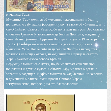
мученика Уара.
Мученику Уару молятся об умерших некрещеными и без
исповеди, о заблудших родственниках, а также об убиенных и
самоубийцах. Святого Уара особо почитали на Руси. Это связано
с именем Святого благоверного царевича Дмитрия, младшего
сына Ивана Грозного. Царевич Дмитрий родился 19 октября
1582 г. (1 ноября по новому стилю) в день памяти Святого
мученика Уара. После гибели царевича Дмитрия народ стал
молиться на мощах отрока, находившихся в приделе святого
Уара Архангельского собора Кремля.
Верующие молились о детях, по их молитвам совершались
исцеления и другие чудеса.
Святому Уару молятся о детях, о
здравии младенцев. В храме молятся за чад Церкви, но келейно,
в домашней молитве, люди просят Святого Уара о
заступничестве, испросив на это благословение.