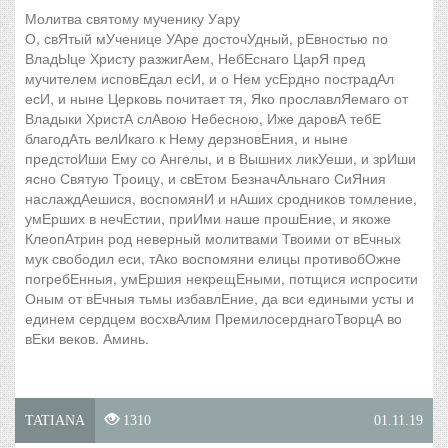
Молитва святому мученику Уару
О, свЯтый мУченице УАре досточУдный, рЕвностью по
ВладЫце Христу разжигАем, НебЕснаго ЦарЯ пред
мучителем исповЕдал есИ, и о Нем усЕрдно пострадАл
есИ, и ныне Церковь почитает тя, Яко прославлЯемаго от
Владыки ХристА слАвою Небесною, Иже даровА тебЕ
благодАть велИкаго к Нему дерзновЕния, и ныне
предстоИши Ему со Ангелы, и в Вышних ликУеши, и зрИши
ясно Святую Троицу, и свЕтом БезначАльнаго СиЯния
наслаждАешися, воспомянИ и нАших сродников томление,
умЕрших в нечЕстии, приИми наше прошЕние, и якоже
КлеопАтрин род неверный молитвами Твоими от вЕчных
мук свободил еси, тАко воспомяни елицы противобОжне
погребЕнныя, умЕршия некрещЕными, потщися испросити
Оным от вЕчныя тьмы избавлЕние, да вси едиными усты и
единем сердцем восхвАлим ПремилосерднагоТворцА во
вЕки веков. Аминь.
TATIANA
1310
01.11.19