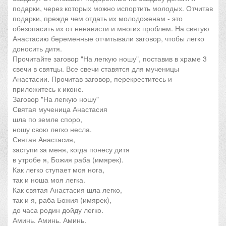
подарки, через которых можно испортить молодых. Отчитав
подарки, прежде чем отдать их молодоженам - это
обезопасить их от ненависти и многих проблем. На святую
Анастасию беременные отчитывали заговор, чтобы легко
доносить дитя.
Прочитайте заговор "На легкую ношу", поставив в храме 3
свечи в святцы. Все свечи ставятся для мученицы
Анастасии. Прочитав заговор, перекреститесь и
приложитесь к иконе.
Заговор "На легкую ношу"
Святая мученица Анастасия
шла по земле споро,
ношу свою легко несла.
Святая Анастасия,
заступи за меня, когда понесу дитя
в утробе я, Божия раба (имярек).
Как легко ступает моя нога,
так и ноша моя легка.
Как святая Анастасия шла легко,
так и я, раба Божия (имярек),
до часа родин дойду легко.
Аминь. Аминь. Аминь.