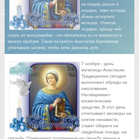
на свадьбу деньги и
подарки, через которых
можно испортить
молодых. Отчитав
подарки, прежде чем
отдать их молодоженам - это обезопасить их от ненависти и
многих проблем. Также на святую Анастасию беременные
отчитывали заговор, чтобы легко доносить дитя.
7 ноября - день
мученицы Анастасии.
Традиционно сегодня
выполняют обряды на
омоложение.
Наговаривают
косметические
средства. В этот день
отчитывают заговоры на
снятие ненависти,
ставят обереги на
свадебные поезда, на
свадьбу. Отчитывают подаренные на свадьбу деньги и