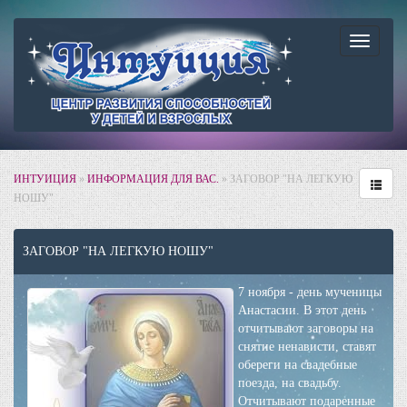
Навига
ИНТУИЦИЯ
»
ИНФОРМАЦИЯ ДЛЯ ВАС.
» ЗАГОВОР "НА ЛЕГКУЮ
НОШУ"
ЗАГОВОР "НА ЛЕГКУЮ НОШУ"
7 ноября - день мученицы
Анастасии. В этот день
отчитывают заговоры на
снятие ненависти, ставят
обереги на свадебные
поезда, на свадьбу.
Отчитывают подаренные