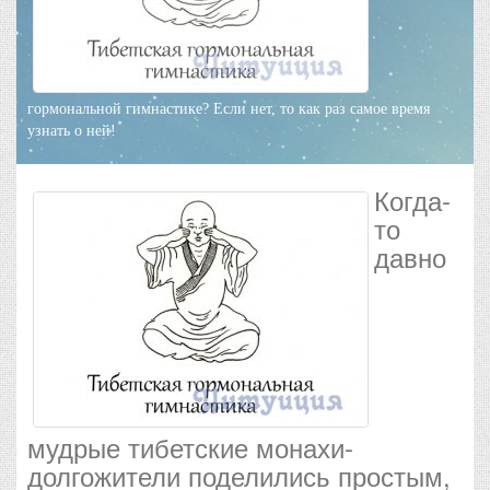
гормональной гимнастике? Если нет, то как раз самое время
узнать о ней!
Когда-
то
давно
мудрые тибетские монахи-
долгожители поделились простым,