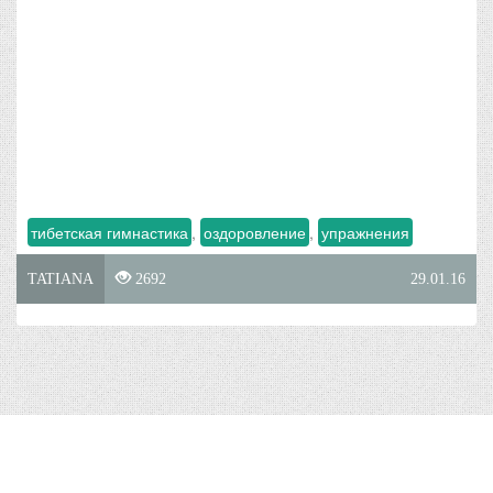
тибетская гимнастика
,
оздоровление
,
упражнения
TATIANA
2692
29.01.16