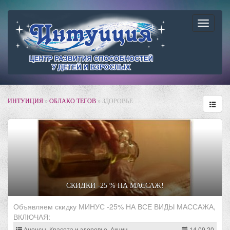
Навига
ИНТУИЦИЯ
»
ОБЛАКО ТЕГОВ
» ЗДОРОВЬЕ
СКИДКИ -25 % НА МАССАЖ!
Объявляем скидку МИНУС -25% НА ВСЕ ВИДЫ МАССАЖА,
ВКЛЮЧАЯ:
Анонсы, Красота и здоровье, Акции
14.09.20