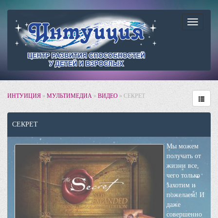
Навига
ИНТУИЦИЯ
»
МУЛЬТИМЕДИА
»
ВИДЕО
» СЕКРЕТ
СЕКРЕТ
Мы можем
получать от
жизни все,
чего только
захотим и
пожелаем! И
даже
совершенно