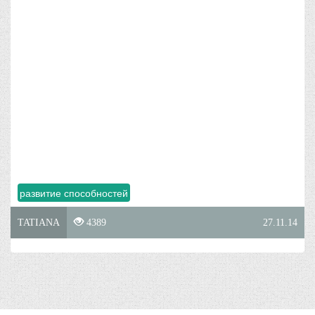
развитие способностей
TATIANA
4389
27.11.14