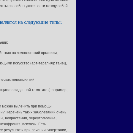
вия в рамках совместного музыкального
иенты способны даже вести между собой
деляется на следующие типы
:
аний;
ствия на человеческий организм;
ющими искусство (арт-терапия): танец,
ческих мероприятий;
кцию по заданной тематике (например,
и можно вылечить при помощи
и? Перечень таких заболеваний очень
зы, неврастения, переутомление,
шизофрения, психозы. Есть
е результаты при лечении гипертонии,