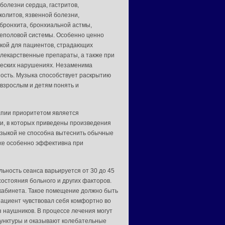
болезни сердца, гастритов,
колитов, язвенной болезни,
 бронхита, бронхиальной астмы,
еполовой системы. Особенно ценно
кой для пациентов, страдающих
 лекарственные препараты, а также при
еских нарушениях. Незаменима
вность. Музыка способствует раскрытию
 взрослым и детям понять и
рапии приоритетом является
и, в которых приведены произведения
музыкой не способна вытеснить обычные
кже особенно эффективна при
ность сеанса варьируется от 30 до 45
состояния больного и других факторов.
кабинета. Такое помещение должно быть
ациент чувствовал себя комфортно во
 наушников. В процессе лечения могут
пунктуры и оказывают колебательные