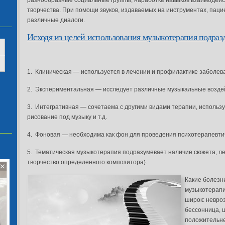
разнообразные социальные группы, наработке навыков взаимодейст
творчества. При помощи звуков, издаваемых на инструментах, пац
различные диалоги.
Исходя из целей использования музыкотерапия подраз
1. Клиническая — используется в лечении и профилактике заболев
2. Экспериментальная — исследует различные музыкальные воздей
3. Интегративная — сочетаема с другими видами терапии, использу
рисование под музыку и т.д.
4. Фоновая — необходима как фон для проведения психотерапевти
5. Тематическая музыкотерапия подразумевает наличие сюжета, ле
творчество определенного композитора).
Какие болезн
музыкотерапи
широк: невро
бессонница, 
положительне