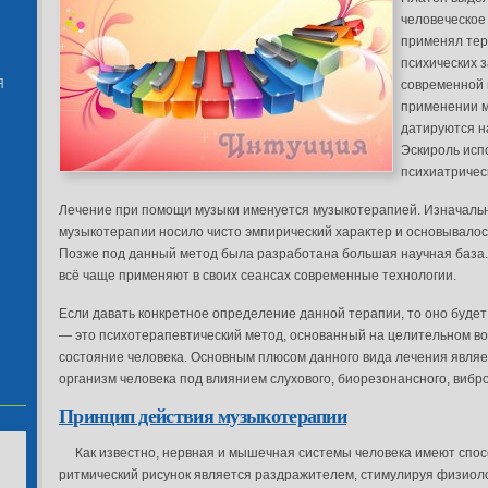
человеческое
применял тер
психических з
Я
современной 
применении м
датируются на
Эскироль исп
психиатричес
Лечение при помощи музыки именуется музыкотерапией. Изначаль
музыкотерапии носило чисто эмпирический характер и основывало
Позже под данный метод была разработана большая научная база
всё чаще применяют в своих сеансах современные технологии.
Если давать конкретное определение данной терапии, то оно будет
— это психотерапевтический метод, основанный на целительном во
состояние человека. Основным плюсом данного вида лечения являе
организм человека под влиянием слухового, биорезонансного, вибр
Принцип действия музыкотерапии
Как известно, нервная и мышечная системы человека имеют спос
ритмический рисунок является раздражителем, стимулируя физиоло