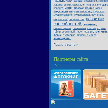
гармония
,
,
загадки вселенной
заговор
,
,
,
защита
знаки зодиака
интуиция
календарь
,
магия
,
,
,
красота
массаж
мастер-класс
,
,
,
,
медитация
медиум
молитвы
мудрости
,
,
,
музыкотерапия
нумерология
обучение
развитие
,
,
оккультизм
пророчества
способностей
,
,
семинары
,
,
,
,
сказкотерапия
спиритизм
стихии
страхи
,
,
,
,
тайны вселенной
таро
терапия
тренинги
,
,
,
фобии
эзотерика
эфирные масла
ясновидение
Показать все теги
Партнеры сайта