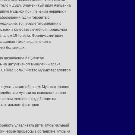
 тело и душу. Знаменитый врач Авиценна
апию музыкой при лечении нервных и
аболеваний. Если говорить о
медицине, то первые упоминания о
узыки в качестве лечебной процедуры
чалом 19-го века. Французский врач
ользовал такой вид лечения в
ких больницах.
но назначение пациентам
сь на интуитивном мышлении врача.
. Сейчас большинство музыкотерапевтов
 звучать таким образом: Музыкотерапия
здействии музыки на психологическое
тся комплексное воздействие на
отактильного факторов.
обность улавливать ритм. Музыкальный
гические процессы в организме. Музыка