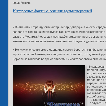
воздействия.
Интересные факты о лечении музыкотерапией
• Знаменитый французский актер Жерар Депардье в юности страдал
вопрос его только начинающуюся карьеру. Но врач порекомендовал 
слушать Моцарта. Через два месяца Депардье полностью вылечился
возможность многочисленным поклонникам получать удовольствие 
• Не исключено, что скоро медицина сможет бороться с инфекцио
музыкотерапии. Некоторые специалисты полагают, что древний рус
церковные колокола во время эпидемий имел терапевтические осн
Исследования
маршей интуи
воздействия 
звучали во в
медленнее ри
сердца. Така
выносливости 
парадные мар
оказывало т
воздействие.
В Барнаул
получить н