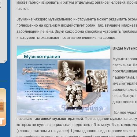
,
может гармонизировать и ритмы отдельных органов человека, прои
,
частот.
Звучание каждого музыкального инструмента может оказывать особо
полноценно на организм воздействует орган. Так, звучание кларнет
заболеваний печени. Звуки саксофона способны устранить проблем
инструменты оказывают позитивное влияние на сердце.
Виды музыко
Музыкотерапи
пассивная.
Па
прослушиван
пациентами. 
музыкотерапе
эмоционально
способствует
достижению н
Прямое участ
называют
активной музыкотерапией
. При создании музыки зачас
которых не нужна специальная подготовка. Это могут быть колоколь
(хлопки, притопы и так далее). Целью данного вида терапии являет