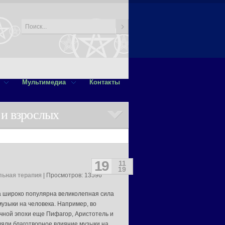
Мультимедиа
Контакты
 и взрослых
19
11
19
ьная терапия
| Просмотров: 13596
 широко популярна великолепная сила
музыки на человека. Например, во
чной эпохи еще Пифагор, Аристотель и
яли благотворное влияние музыки на