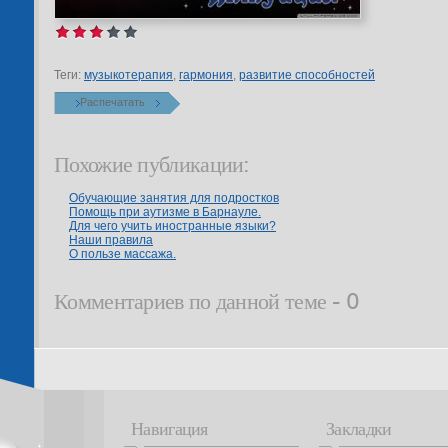
Теги:
музыкотерапия
,
гармония
,
развитие способностей
Распечатать
Похожие публикации:
Обучающие занятия для подростков
Помощь при аутизме в Барнауле.
Для чего учить иностранные языки?
Наши правила
О пользе массажа.
Комментариев по данной теме - 0
Навигация
Закладки