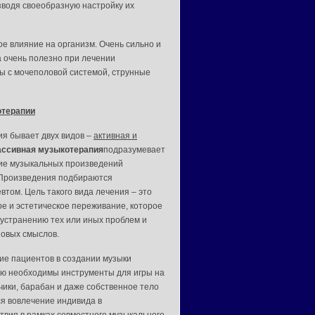
зводя своеобразную настройку их
е влияние на организм. Очень сильно и
а очень полезно при лечении
ы с мочеполовой системой, струнные
терапии
я бывает двух видов –
активная и
ссивная музыкотерапия
подразумевает
ие музыкальных произведений
Произведения подбираются
втом. Цель такого вида лечения – это
е и эстетическое переживание, которое
 устранению тех или иных проблем и
овых смыслов.
ие пациентов в создании музыки
тую необходимы инструменты для игры на
чики, барабан и даже собственное тело
ся вовлечение индивида в