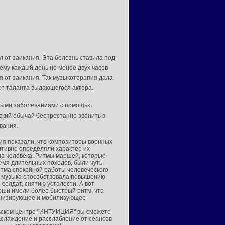
 от заикания. Эта болезнь ставила под
ему каждый день не менее двух часов
 от заикания. Так музыкотерапия дала
от таланта выдающегося актера.
нными заболеваниями с помощью
ский обычай беспрестанно звонить в
ования.
 показали, что композиторы военных
тивно определяли характер их
на человека. Ритмы маршей, которые
ремя длительных походов, были чуть
тма спокойной работы человеческого
я музыка способствовала повышению
солдат, снятию усталости. А вот
ши имели более быстрый ритм, что
онизирующее и мобилизующее
ьском центре "ИНТУИЦИЯ" вы сможете
аслаждение и расслабление от сеансов