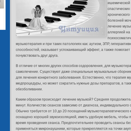
ишемической 
спастических 
хронического
болезней моч
лечение музы
аллергией на
психосоматич
музыкотерапия и при таких патологиях как: аутизм, ЗПР, гиперакти
способностей, оказывает успокаивающий эффект, а также помогает
почувствовать друг друга.
В отличие от многих других способов оздоровления, для музыкоте
самолечение. Существуют даже специальные музыкальные сборник
для лечения конкретного заболевания. Естественно, что терапия 
медпроцедуры, но может сократить нужные дозы препаратов, а та
обезболивании.
Каким образом происходит лечение музыкой? Средняя продолжитель
минут. Количество сеансов зависимо от диагноза, индивидуального 
Обычно требуется от 10 до 20 посещений музыкотерапевтического 
оснащено хорошей звукоизоляцией, иметь удобную мебель, чтобы п
время проведения сеанса. Предпочтительнее проводить сеансы без
применяться микронаушники, которые прикрепляются на точки аку