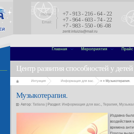
+7 - 913 - 216 - 64 - 22
Phone:
+7 - 964 - 603 - 74 - 22
Email:
+7 - 983 - 550 - 06 -08
zentr.intuizia@mail.ru
Главная
Мероприятия
Прайс
Центр развития способностей у детей
Интуиция
Информация для вас.
»
» Музыкотерапия.
Музыкотерапия.
Автор:
Tatiana
| Раздел:
Информация для вас.
,
Терапия
,
Музыкал
Издавна была
воздействия 
времена анти
Платон выдел