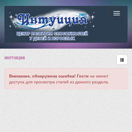
Навига
ИНТУИЦИЯ
Внимание, обнаружена ошибка!
Гости
не имеют
доступа для просмотра статей из данного раздела.