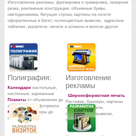
Изготовление рекламы: фрезеровка и граверовка, лазерная
резка, рекламные конструкции, объемные буквы,
светодинамика, бегущие строка, картины на холсте
оформленные в багет, полноцветные вывески, адресные
таблички, указатели, печати и штампы и многое другое
Полиграфия:
Изготовление
рекламы
Календари
настольные,
настенные, карманные
Широкоформатная печать
Плакаты
от объявления до
Растяжки, баннеры, картины
афиши любого фотрмата
на холсте в багете,
Книги
От брошюры до
полноцветные вывески,
фотоальбома
таблички