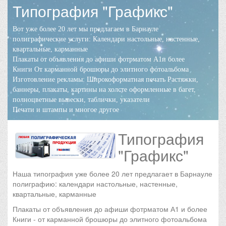
Типография "Графикс"
Вот уже более 20 лет мы предлагаем в Барнауле
полиграфические услуги: Календари настольные, настенные,
квартальные, карманные
Плакаты от объявления до афиши фотрматом А1и более
Книги От карманной брошюры до элитного фотоальбома
Изготовление рекламы: Широкоформатная печать Растяжки,
баннеры, плакаты, картины на холсте оформленные в багет,
полноцветные вывески, таблички, указатели
Печати и штампы и многое другое
Типография
"Графикс"
Наша типография уже более 20 лет предлагает в Барнауле
полиграфию: календари настольные, настенные,
квартальные, карманные
Плакаты от объявления до афиши фотрматом А1 и более
Книги - от карманной брошюры до элитного фотоальбома