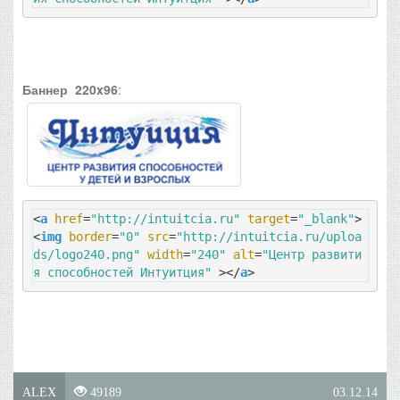
Баннер 220x96
:
<
a
href
=
"http://intuitcia.ru"
target
=
"_blank"
>
<
img
border
=
"0"
src
=
"http://intuitcia.ru/uploa
ds/logo240.png"
width
=
"240"
alt
=
"Центр развити
я способностей Интуитция"
 >
</
a
>
ALEX
49189
03.12.14