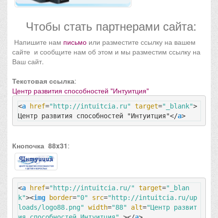
Чтобы стать партнерами сайта:
Напишите нам
письмо
или разместите ссылку на вашем
сайте и сообщите нам об этом и мы разместим ссылку на
Ваш сайт.
Текстовая ссылка
:
Центр развития способностей "Интуитция"
<
a
href
=
"http://intuitcia.ru"
target
=
"_blank"
>
Центр развития способностей "Интуитция"
</
a
>
Кнопочка 88x31
:
<
a
href
=
"http://intuitcia.ru/"
target
=
"_blan
k"
>
<
img
border
=
"0"
src
=
"http://intuitcia.ru/up
loads/logo88.png"
width
=
"88"
alt
=
"Центр развит
ия способностей Интуитция"
 >
</
a
>