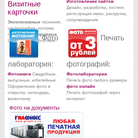
Визитные
Изготовление сайтов
Дизайн, разработка, хостинг,
карточки
регистрация имен, раскрутка,
сопровождение
Эксклюзивные
тиснение,
шелкография, конгрев,
пластиковые
Тиражные
Фото
Печать
Цифровые и офсетные
лаборатория:
фотографий:
Фотокниги
Свадебные,
Фотолаборатория
выпускные, юбилейные.
Печать фото любого размера
Оформление фото в
фото онлайн
открытку, календарь,
Печать фотографий через
валентинку
интернет
Фото на документы